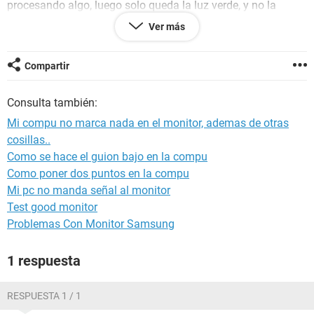
procesando algo, luego solo queda la luz verde, y no la
puedo apagar. Por ultimo no tengo internet, porque mama
Ver más
no lo quiere pagar, solo tengo los protocolos y navegadores
que usaban mis primos en casa. Ayuda no se realmente que
hacer.
Compartir
Consulta también:
Mi compu no marca nada en el monitor, ademas de otras
cosillas..
Como se hace el guion bajo en la compu
Como poner dos puntos en la compu
Mi pc no manda señal al monitor
Test good monitor
Problemas Con Monitor Samsung
1 respuesta
RESPUESTA 1 / 1