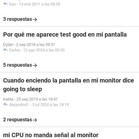
San
-
13 ene 2011 a las 08:59
3 respuestas
Por qué me aparece test good en mi pantalla
Dylan
-
2 sep 2018 a las 09:31
Carlos
-
12 ago 2024 a las 00:20
5 respuestas
Cuando enciendo la pantalla en mi monitor dice
going to sleep
Katita
-
25 sep 2019 a las 18:47
AlejandroG.
-
3 jul 2020 a las 18:19
2 respuestas
mi CPU no manda señal al monitor