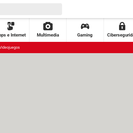
ps e Internet
Multimedia
Gaming
Cibersegurid
Videojuegos