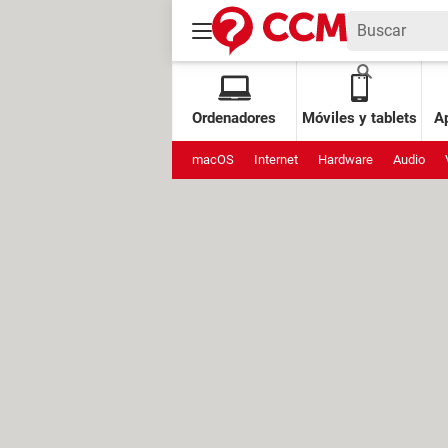
Ordenadores
Móviles y tablets
Ap
macOS
Internet
Hardware
Audio