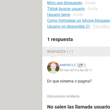
Mmc.exe bloqueado
- Guide
Tiktok buscar usuario
- Guide
Usuario temp
- Guide
Como formatear un iphone bloquea
Usuario no disponible 21
-
Foro Móv
1 respuesta
RESPUESTA 1 / 1
AMBINICLE
1
30 mar 2013 a las 03:11
En que sistema o pagina?
Discusiones similares
No salen las llamada usuario