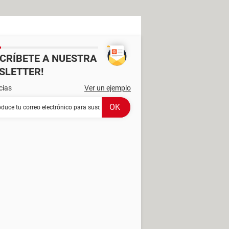
SCRÍBETE A NUESTRA
SLETTER!
cias
Ver un ejemplo