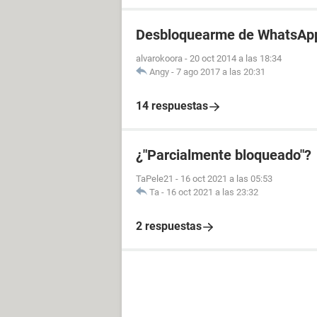
Desbloquearme de WhatsAp
alvarokoora
-
20 oct 2014 a las 18:34
Angy
-
7 ago 2017 a las 20:31
14 respuestas
¿"Parcialmente bloqueado"?
TaPele21
-
16 oct 2021 a las 05:53
Ta
-
16 oct 2021 a las 23:32
2 respuestas