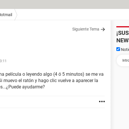
otmail
Siguiente Tema
¡SU
NEW
Noti
3:11
a película o leyendo algo (4 ó 5 minutos) se me va
i muevo el ratón y hago clic vuelve a aparecer la
os...¿Puede ayudarme?