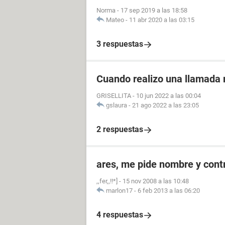
Norma
-
17 sep 2019 a las 18:58
Mateo
-
11 abr 2020 a las 03:15
3 respuestas
Cuando realizo una llamad
GRISELLITA
-
10 jun 2022 a las 00:04
gslaura
-
21 ago 2022 a las 23:05
2 respuestas
ares, me pide nombre y con
,,fer,,!!*]
-
15 nov 2008 a las 10:48
marlon17
-
6 feb 2013 a las 06:20
4 respuestas