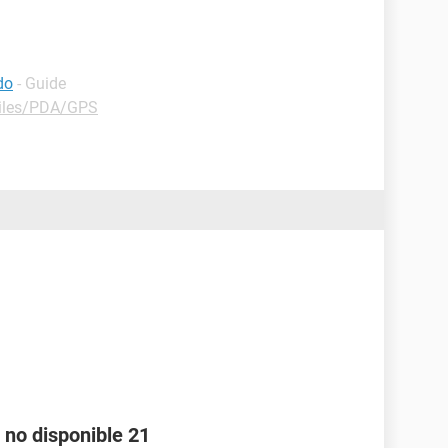
do
- Guide
iles/PDA/GPS
 no disponible 21