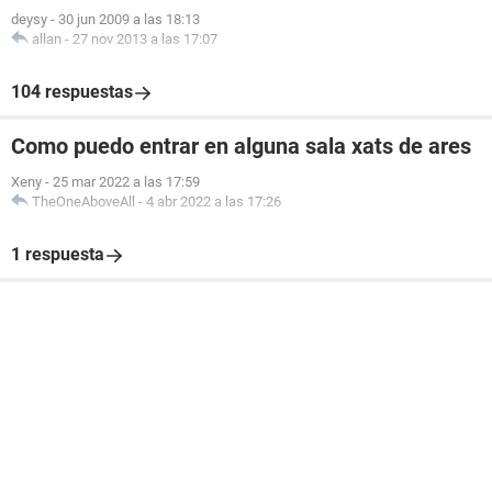
deysy
-
30 jun 2009 a las 18:13
allan
-
27 nov 2013 a las 17:07
104 respuestas
Como puedo entrar en alguna sala xats de ares
Xeny
-
25 mar 2022 a las 17:59
TheOneAboveAll
-
4 abr 2022 a las 17:26
1 respuesta