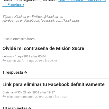
en Facebook
.
Sigue a Kioskea en Twitter: @kioskea_es
Agréganos en Facebook: facebook.com/kioskea.es
Discusiones similares
Olvidé mi contraseña de Misión Sucre
delimar
-
1 ago 2019 a las 00:04
Carlos-vialfa
-
1 ago 2019 a las 05:46
1 respuesta
Link para eliminar tu Facebook definitivamente
ChristianM33
-
28 abr 2009 a las 19:37
eliasasumumbami
-
20 ene 2018 a las 13:23
18 respuestas