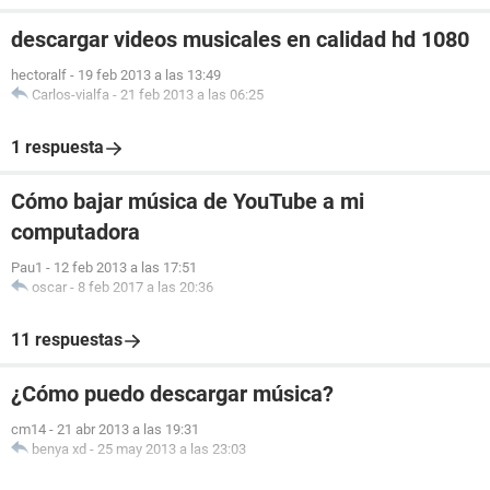
descargar videos musicales en calidad hd 1080
hectoralf
-
19 feb 2013 a las 13:49
Carlos-vialfa
-
21 feb 2013 a las 06:25
1 respuesta
Cómo bajar música de YouTube a mi
computadora
Pau1
-
12 feb 2013 a las 17:51
oscar
-
8 feb 2017 a las 20:36
11 respuestas
¿Cómo puedo descargar música?
cm14
-
21 abr 2013 a las 19:31
benya xd
-
25 may 2013 a las 23:03