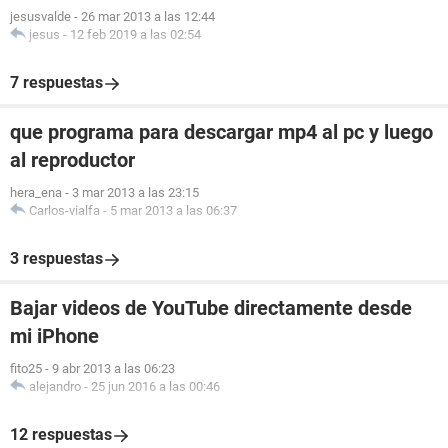
jesusvalde
-
26 mar 2013 a las 12:44
jesus
-
12 feb 2019 a las 02:54
7 respuestas
que programa para descargar mp4 al pc y luego
al reproductor
hera_ena
-
3 mar 2013 a las 23:15
Carlos-vialfa
-
5 mar 2013 a las 06:37
3 respuestas
Bajar videos de YouTube directamente desde
mi iPhone
fito25
-
9 abr 2013 a las 06:23
alejandro
-
25 jun 2016 a las 00:46
12 respuestas