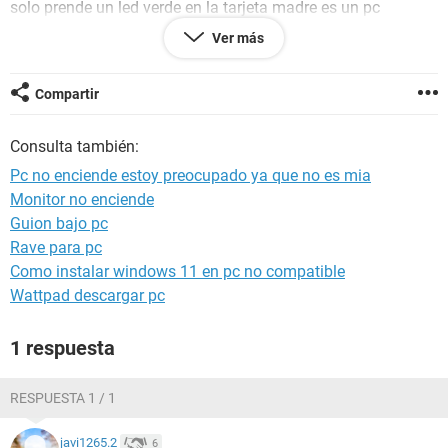
solo prende un led verde en la tarjeta madre es un pc
emachines modelo T2984 alguien que me pueda ayudar
Ver más
porfas les agadecere mil .
Compartir
Consulta también:
Pc no enciende estoy preocupado ya que no es mia
Monitor no enciende
Guion bajo pc
Rave para pc
Como instalar windows 11 en pc no compatible
Wattpad descargar pc
1 respuesta
RESPUESTA 1 / 1
javi1265.2
6