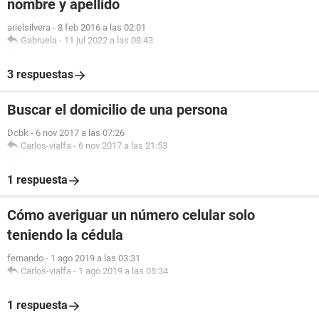
nombre y apellido
arielsilvera
-
8 feb 2016 a las 02:01
Gabruela
-
11 jul 2022 a las 08:43
3 respuestas
Buscar el domicilio de una persona
Dcbk
-
6 nov 2017 a las 07:26
Carlos-vialfa
-
6 nov 2017 a las 21:53
1 respuesta
Cómo averiguar un número celular solo
teniendo la cédula
fernando
-
1 ago 2019 a las 03:31
Carlos-vialfa
-
1 ago 2019 a las 05:34
1 respuesta