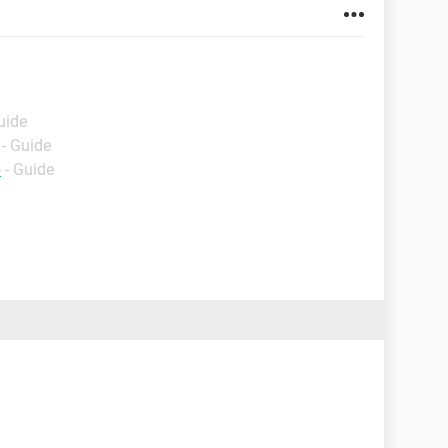
uide
- Guide
p
- Guide