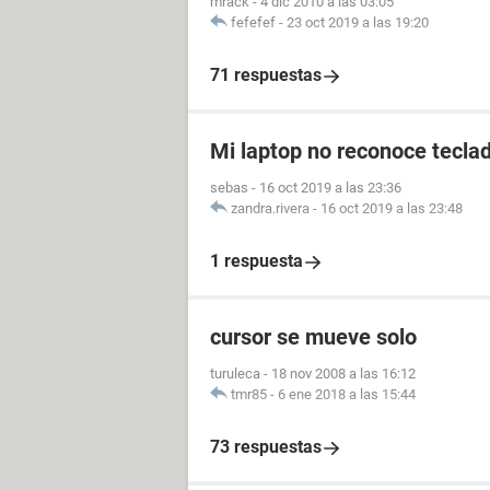
mrack
-
4 dic 2010 a las 03:05
fefefef
-
23 oct 2019 a las 19:20
71 respuestas
Mi laptop no reconoce tecla
sebas
-
16 oct 2019 a las 23:36
zandra.rivera
-
16 oct 2019 a las 23:48
1 respuesta
cursor se mueve solo
turuleca
-
18 nov 2008 a las 16:12
tmr85
-
6 ene 2018 a las 15:44
73 respuestas