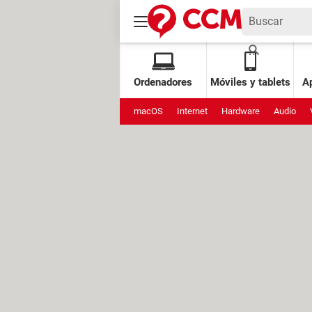
Ordenadores
Móviles y tablets
Ap
macOS
Internet
Hardware
Audio