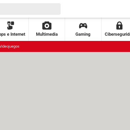
ps e Internet
Multimedia
Gaming
Cibersegurid
Videojuegos