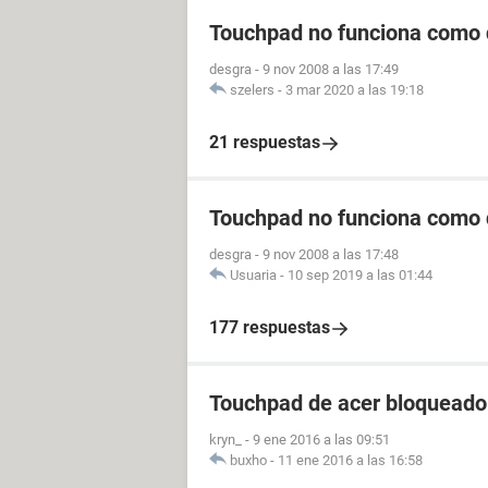
Touchpad no funciona como 
desgra
-
9 nov 2008 a las 17:49
szelers
-
3 mar 2020 a las 19:18
21 respuestas
Touchpad no funciona como 
desgra
-
9 nov 2008 a las 17:48
Usuaria
-
10 sep 2019 a las 01:44
177 respuestas
Touchpad de acer bloqueado
kryn_
-
9 ene 2016 a las 09:51
buxho
-
11 ene 2016 a las 16:58