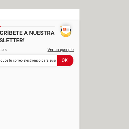
SCRÍBETE A NUESTRA
SLETTER!
cias
Ver un ejemplo