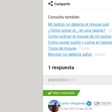
Compartir
Consulta también:
Mi laptop no detecta el mouse pad
¿Cómo poner el _ en una laptop?
- G
Como activar el mouse de mi laptop
Como poner punto y coma en lapto
Tipos de mouse
- Guide
Monitor no detecta señal
- Guide
1 respuesta
RESPUESTA 1 / 1
Mejor respuesta
Carlos Villagómez
278.797
3 mar 2013 a las 02:45