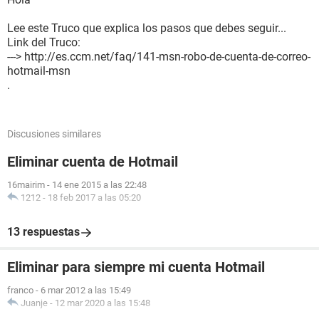
Lee este Truco que explica los pasos que debes seguir...
Link del Truco:
---> http://es.ccm.net/faq/141-msn-robo-de-cuenta-de-correo-
hotmail-msn
.
Discusiones similares
Eliminar cuenta de Hotmail
16mairim
-
14 ene 2015 a las 22:48
1212
-
18 feb 2017 a las 05:20
13 respuestas
Eliminar para siempre mi cuenta Hotmail
franco
-
6 mar 2012 a las 15:49
Juanje
-
12 mar 2020 a las 15:48