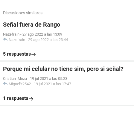
Discusiones similares
Señal fuera de Rango
Nazefrain
-
27 ago 2022 a las 13:09
Nazefrain
-
29 ago 2022 a las 23:44
5 respuestas
Porque mi celular no tiene sim, pero si señal?
Cristian_Meza
-
19 jul 2021 a las 05:23
MiguelY2542
-
19 jul 2021 a las 17:47
1 respuesta