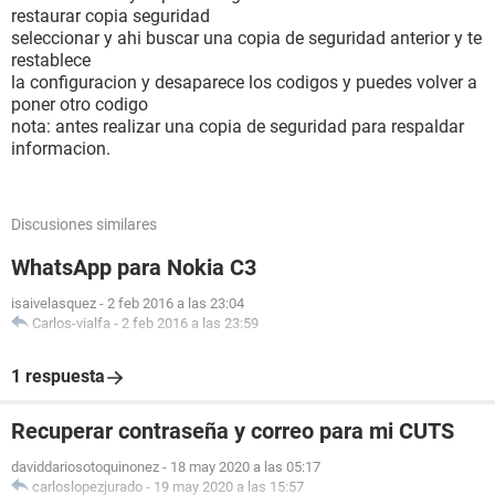
restaurar copia seguridad
seleccionar y ahi buscar una copia de seguridad anterior y te
restablece
la configuracion y desaparece los codigos y puedes volver a
poner otro codigo
nota: antes realizar una copia de seguridad para respaldar
informacion.
Discusiones similares
WhatsApp para Nokia C3
isaivelasquez
-
2 feb 2016 a las 23:04
Carlos-vialfa
-
2 feb 2016 a las 23:59
1 respuesta
Recuperar contraseña y correo para mi CUTS
daviddariosotoquinonez
-
18 may 2020 a las 05:17
carloslopezjurado
-
19 may 2020 a las 15:57