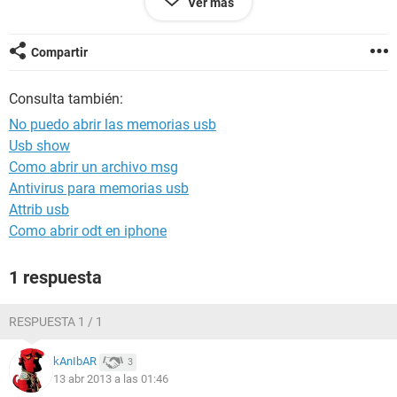
Ver más
tampoco me deja abrilo.
Agradecería cualquier tipo de ayuda.
Compartir
Consulta también:
No puedo abrir las memorias usb
Usb show
Como abrir un archivo msg
Antivirus para memorias usb
Attrib usb
Como abrir odt en iphone
1 respuesta
RESPUESTA 1 / 1
kAnIbAR
3
13 abr 2013 a las 01:46