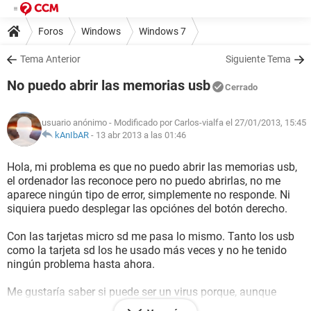
Foros
Windows
Windows 7
Tema Anterior
Siguiente Tema
No puedo abrir las memorias usb
Cerrado
usuario anónimo
- Modificado por Carlos-vialfa el 27/01/2013, 15:45
kAnIbAR
-
13 abr 2013 a las 01:46
Hola, mi problema es que no puedo abrir las memorias usb,
el ordenador las reconoce pero no puedo abrirlas, no me
aparece ningún tipo de error, simplemente no responde. Ni
siquiera puedo desplegar las opciónes del botón derecho.
Con las tarjetas micro sd me pasa lo mismo. Tanto los usb
como la tarjeta sd los he usado más veces y no he tenido
ningún problema hasta ahora.
Me gustaría saber si puede ser un virus porque, aunque
tengo el Karspersky PURE 2.0 hay veces que se desactiva y