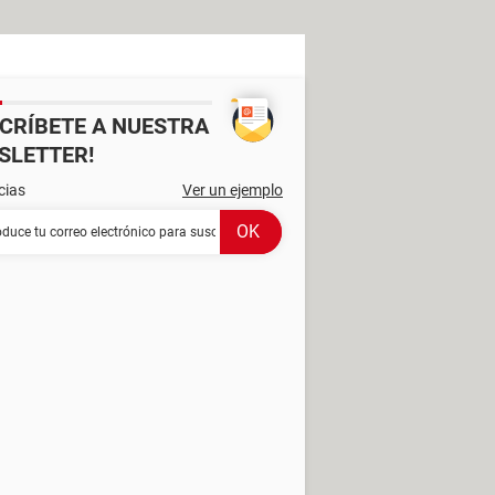
SCRÍBETE A NUESTRA
SLETTER!
cias
Ver un ejemplo