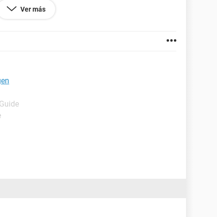
GB DDR2 SDRAM 800Mhz.
Ver más
00GB SATA3 7200rpm 16mb Buffer NCQ
 GTX 285 1GB DDR3 1476Mhz, gpu clock 680Mhz
gen
 Guide
e