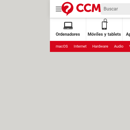
Ordenadores
Móviles y tablets
Ap
macOS
Internet
Hardware
Audio