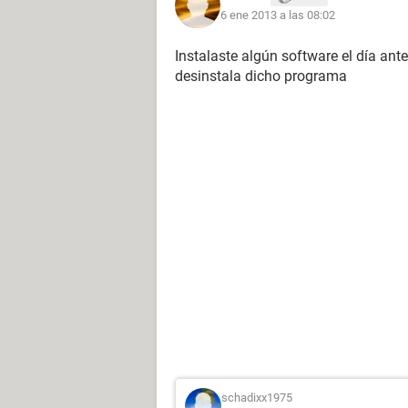
6 ene 2013 a las 08:02
Instalaste algún software el día ante
desinstala dicho programa
schadixx1975