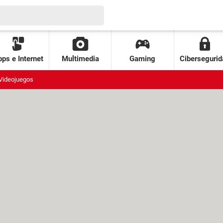
ps e Internet
Multimedia
Gaming
Cibersegurid
Videojuegos