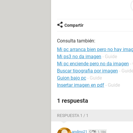
Memoria RAM: Kingston 1 rank, 2
*Disco Duro: Seagate Barracuda 5
*Fuente de Poder: Antec 520W
Tarjeta de Video: nVIDIA GeForce
Compartir
ojala me puedan ayudar
Consulta también:
slds
Mi pc arranca bien pero no hay ima
Mi ps3 no da imagen
- Guide
Mi pc enciende pero no da imagen
-
Buscar tipografia por imagen
- Guid
Guion bajo pc
- Guide
Insertar imagen en pdf
- Guide
1 respuesta
RESPUESTA 1 / 1
andino21
1.184