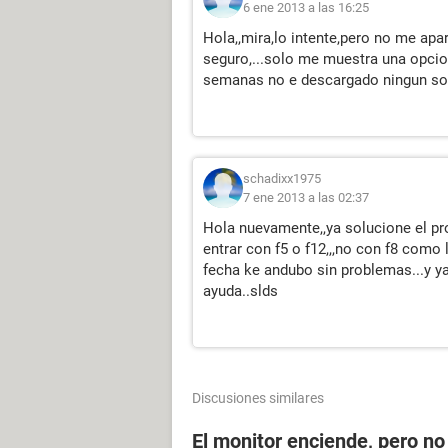
6 ene 2013 a las 16:25
Hola,,mira,lo intente,pero no me apa
seguro,...solo me muestra una opcio
semanas no e descargado ningun sofw
schadixx1975
7 ene 2013 a las 02:37
Hola nuevamente,,ya solucione el pro
entrar con f5 o f12,,,no con f8 como 
fecha ke andubo sin problemas...y ya
ayuda..slds
Discusiones similares
El monitor enciende, pero n