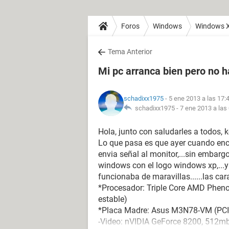
Foros
Windows
Windows 
Tema Anterior
Mi pc arranca bien pero no 
schadixx1975
- 5 ene 2013 a las 17:
schadixx1975 -
7 ene 2013 a las
Hola, junto con saludarles a todos, k
Lo que pasa es que ayer cuando en
envia señal al monitor,...sin embargo
windows con el logo windows xp,...y h
funcionaba de maravillas......las car
*Procesador: Triple Core AMD Phen
estable)
*Placa Madre: Asus M3N78-VM (PCI
-Video: nVIDIA GeForce 8200, 512m