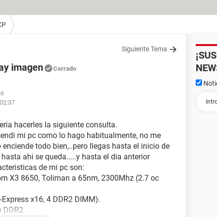
XP
Siguiente Tema
¡SU
hay imagen
NEW
Cerrado
Noti
46
 02:37
eria hacerles la siguiente consulta.
cendi mi pc como lo hago habitualmente, no me
 enciende todo bien,..pero llegas hasta el inicio de
asta ahi se queda.....y hasta el dia anterior
acteristicas de mi pc son:
om X3 8650, Toliman a 65nm, 2300Mhz (2.7 oc
-Express x16, 4 DDR2 DIMM).
b DDR2.