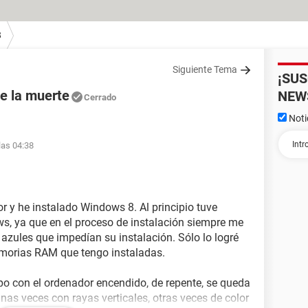
8
Siguiente Tema
¡SU
de la muerte
NEW
Cerrado
Noti
las 04:38
 y he instalado Windows 8. Al principio tuve
s, ya que en el proceso de instalación siempre me
 azules que impedían su instalación. Sólo lo logré
emorias RAM que tengo instaladas.
po con el ordenador encendido, de repente, se queda
as veces con rayas verticales, otras veces de color