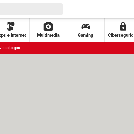
ps e Internet
Multimedia
Gaming
Cibersegurid
Videojuegos