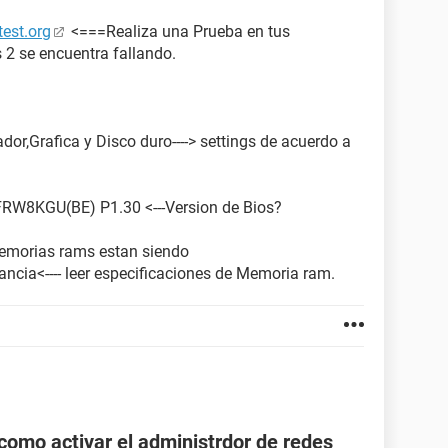
est.org
<===Realiza una Prueba en tus
 2 se encuentra fallando.
ador,Grafica y Disco duro----> settings de acuerdo a
W8KGU(BE) P1.30 <---Version de Bios?
 memorias rams estan siendo
tancia<---- leer especificaciones de Memoria ram.
como activar el administrdor de redes