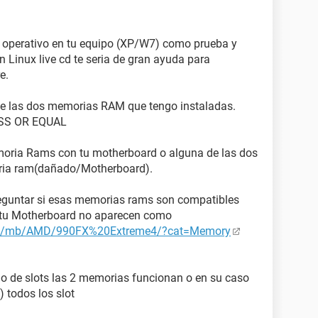
oladores actualizados y bajados de Internet.
a operativo en tu equipo (XP/W7) como prueba y
un Linux live cd te seria de gran ayuda para
e.
 de las dos memorias RAM que tengo instaladas.
SS OR EQUAL
moria Rams con tu motherboard o alguna de las dos
oria ram(dañado/Motherboard).
preguntar si esas memorias rams son compatibles
e tu Motherboard no aparecen como
om/mb/AMD/990FX%20Extreme4/?cat=Memory
do de slots las 2 memorias funcionan o en su caso
 todos los slot