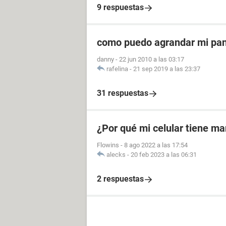
9 respuestas
como puedo agrandar mi pant
danny
-
22 jun 2010 a las 03:17
rafelina
-
21 sep 2019 a las 23:37
31 respuestas
¿Por qué mi celular tiene m
Flowins
-
8 ago 2022 a las 17:54
alecks
-
20 feb 2023 a las 06:31
2 respuestas