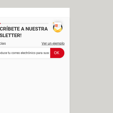
SCRÍBETE A NUESTRA
SLETTER!
cias
Ver un ejemplo