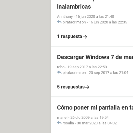
inalambricas
Annthony
-
16 jun 2020 a las 21:48
piratacrimson
-
16 jun 2020 a las 22:35
1 respuesta
Descargar Windows 7 de mane
rdho
-
19 sep 2017 a las 22:59
piratacrimson
-
20 sep 2017 a las 21:04
5 respuestas
Cómo poner mi pantalla en 
mariel
-
26 dic 2009 a las 19:54
rosalia
-
30 mar 2023 a las 04:02