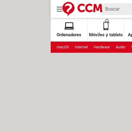
Ordenadores
Móviles y tablets
Ap
macOS
Internet
Hardware
Audio