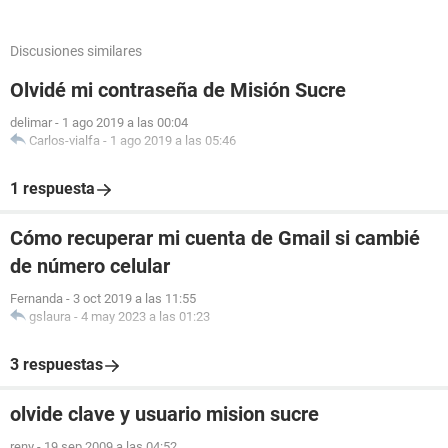
Discusiones similares
Olvidé mi contraseña de Misión Sucre
delimar
-
1 ago 2019 a las 00:04
Carlos-vialfa
-
1 ago 2019 a las 05:46
1 respuesta
Cómo recuperar mi cuenta de Gmail si cambié
de número celular
Fernanda
-
3 oct 2019 a las 11:55
gslaura
-
4 may 2023 a las 01:23
3 respuestas
olvide clave y usuario mision sucre
reny
-
19 sep 2009 a las 04:52