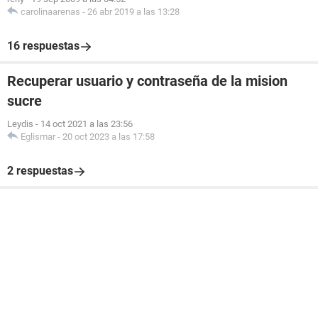
carolinaarenas
-
26 abr 2019 a las 13:28
16 respuestas
Recuperar usuario y contraseña de la mision
sucre
Leydis
-
14 oct 2021 a las 23:56
Eglismar
-
20 oct 2023 a las 17:58
2 respuestas