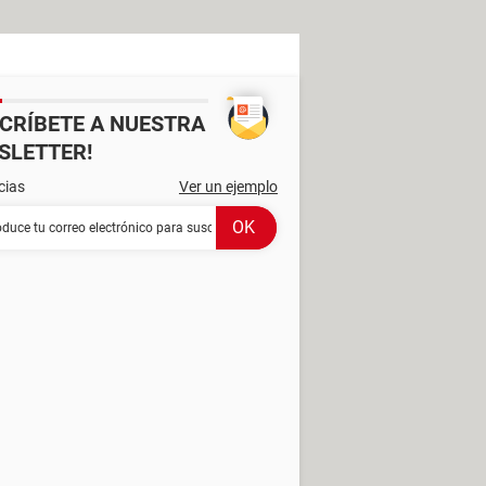
SCRÍBETE A NUESTRA
SLETTER!
cias
Ver un ejemplo