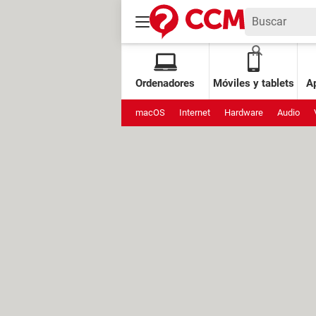
Ordenadores
Móviles y tablets
Ap
macOS
Internet
Hardware
Audio