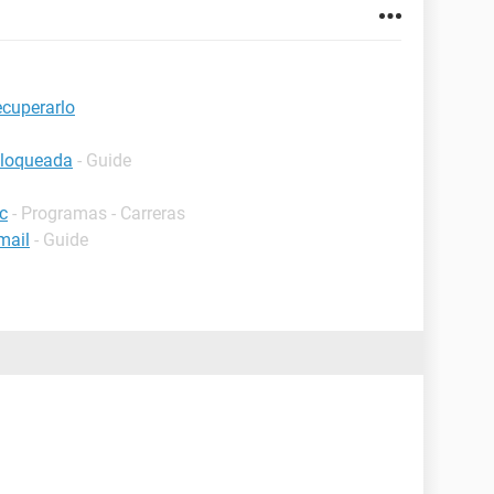
ecuperarlo
bloqueada
- Guide
c
- Programas - Carreras
mail
- Guide