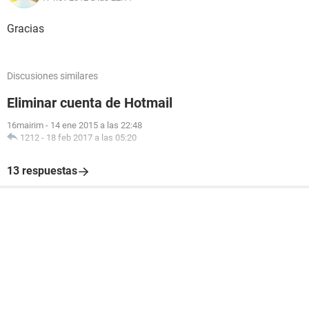
Gracias
Discusiones similares
Eliminar cuenta de Hotmail
16mairim
-
14 ene 2015 a las 22:48
1212
-
18 feb 2017 a las 05:20
13 respuestas