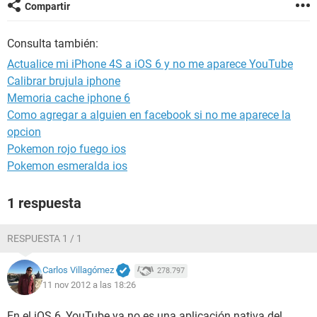
Compartir
Consulta también:
Actualice mi iPhone 4S a iOS 6 y no me aparece YouTube
Calibrar brujula iphone
Memoria cache iphone 6
Como agregar a alguien en facebook si no me aparece la
opcion
Pokemon rojo fuego ios
Pokemon esmeralda ios
1 respuesta
RESPUESTA 1 / 1
Carlos Villagómez
278.797
11 nov 2012 a las 18:26
En el iOS 6, YouTube ya no es una aplicación nativa del