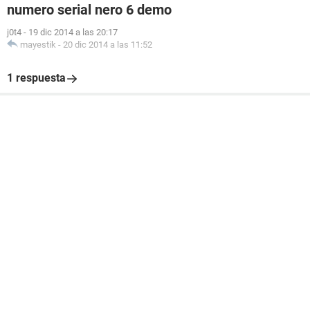
numero serial nero 6 demo
j0t4
-
19 dic 2014 a las 20:17
mayestik
-
20 dic 2014 a las 11:52
1 respuesta