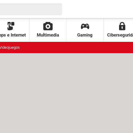
ps e Internet
Multimedia
Gaming
Cibersegurid
Videojuegos