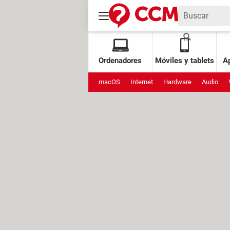
Ordenadores
Móviles y tablets
Ap
macOS
Internet
Hardware
Audio