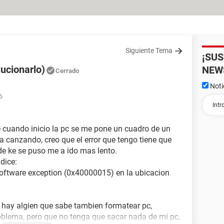
Siguiente Tema
¡SU
lucionarlo)
NEW
Cerrado
Noti
6
cuando inicio la pc se me pone un cuadro de un
ta canzando, creo que el error que tengo tiene que
e ke se puso me a ido mas lento.
dice:
oftware exception (0x40000015) en la ubicacion
i hay algien que sabe tambien formatear pc,
roblema, pero que no tenga que sacar nada de mi pc,