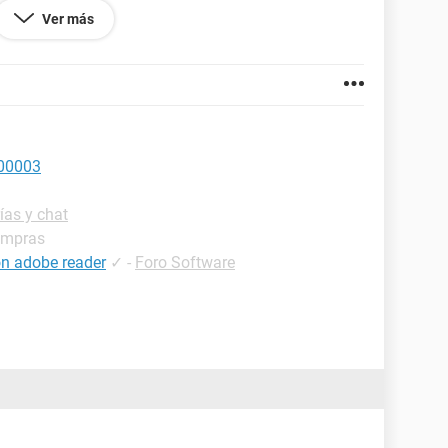
eglar el error de aplicacion o si no se puede como
Ver más
pc.
000003
ías y chat
ompras
ion adobe reader
✓
-
Foro Software