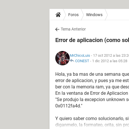
Foros
Windows
Tema Anterior
Error de aplicacion (como so
MrChicoLuis
- 17 oct 2012 a las 23:2
CONEST
-
1 dic 2012 a las 05:28
Hola, ya ba mas de una semana que 
error de aplicacion, y pues ya me es
ber con la memoria ram, ya que desd
En la ventana de Error de Aplicacion 
"Se produjo la excepcion unknown s
0x0112fa4d."
Y quiero saber como solucionarlo, s
diganmelo, la formateo, orita, sin p