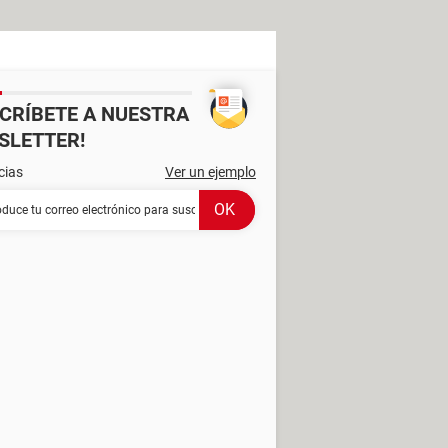
SCRÍBETE A NUESTRA
SLETTER!
cias
Ver un ejemplo