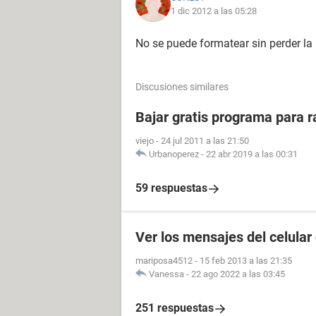
1 dic 2012 a las 05:28
No se puede formatear sin perder la
Discusiones similares
Bajar gratis programa para r
viejo
-
24 jul 2011 a las 21:50
Urbanoperez
-
22 abr 2019 a las 00:31
59 respuestas
Ver los mensajes del celular
mariposa4512
-
15 feb 2013 a las 21:35
Vanessa
-
22 ago 2022 a las 03:45
251 respuestas