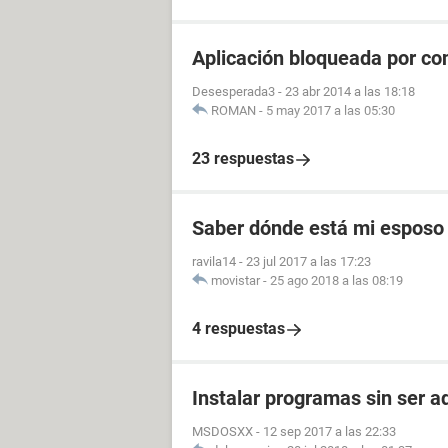
Aplicación bloqueada por co
Desesperada3
-
23 abr 2014 a las 18:18
ROMAN
-
5 may 2017 a las 05:30
23 respuestas
Saber dónde está mi esposo 
ravila14
-
23 jul 2017 a las 17:23
movistar
-
25 ago 2018 a las 08:19
4 respuestas
Instalar programas sin ser a
MSDOSXX
-
12 sep 2017 a las 22:33