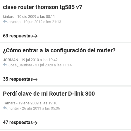
clave router thomson tg585 v7
kintaro
-
10 dic 2009 a las 08:11
giyorap
-
10 jun 2012 a las 21:13
63 respuestas
¿Cómo entrar a la configuración del router?
JORMAN
-
19 jul 2010 a las 19:42
José_Bautista
-
31 jul 2020 a las 11:14
35 respuestas
Perdí clave de mi Router D-link 300
Tamara
-
19 ene 2009 a las 19:18
hunter
-
26 abr 2011 a las 05:06
47 respuestas