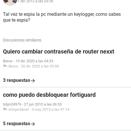
1 dic 2012 a las 03:36
Espero que podais ayudarme, gracias.
Tal vez te espia la pc mediante un keylogger, como sabes
que te espia?
Discusiones similares
Quiero cambiar contraseña de router nexxt
Berus
-
19 dic 2020 a las 04:33
Berus
-
20 dic 2020 a las 05:08
3 respuestas
como puedo desbloquear fortiguard
tolyn24979
-
27 jun 2010 a las 06:53
rickyenlanet
-
3 may 2013 a las 01:14
5 respuestas