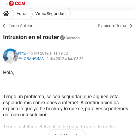
Foros
Virus/Seguridad
Tema Anterior
Siguiente Tema
Intrusion en el router
Cerrado
nkt2
- 16 oct 2012 a las 19:32
ORANGIMA
-
1 dic 2012 a las 03:36
Hola,
Tengo un problema, sé con seguridad que alguien esta
espiando mis conexiones a internet. A continuación os
explico lo que ya he hecho y lo que sé, para ver si podemos
dar con una solución.
Tengo instalado el Avast, lo he pasado y no da nada.
He pasado el Malware y no da nada.