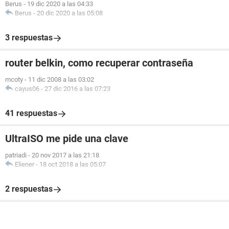
Berus
-
19 dic 2020 a las 04:33
Berus
-
20 dic 2020 a las 05:08
3 respuestas
router belkin, como recuperar contraseña
mcoty
-
11 dic 2008 a las 03:02
cayus06
-
27 dic 2016 a las 07:23
41 respuestas
UltraISO me pide una clave
patriadi
-
20 nov 2017 a las 21:18
Eliener
-
18 oct 2018 a las 05:07
2 respuestas