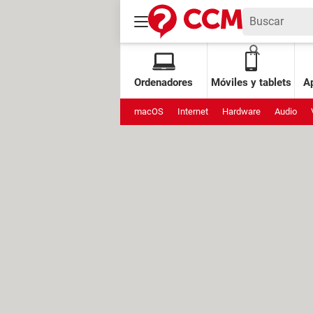
Ordenadores
Móviles y tablets
Ap
macOS
Internet
Hardware
Audio