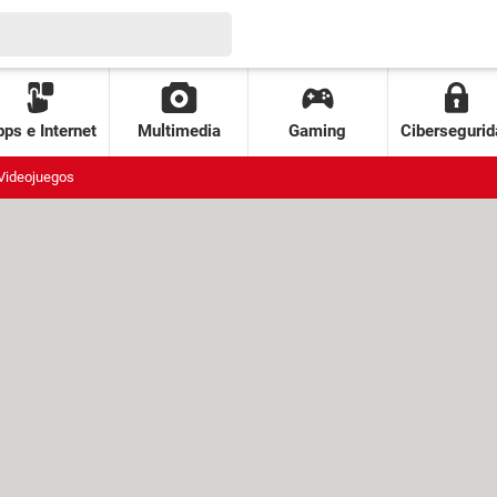
ps e Internet
Multimedia
Gaming
Cibersegurid
Videojuegos