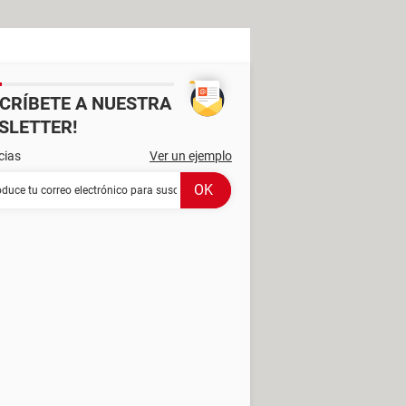
SCRÍBETE A NUESTRA
SLETTER!
cias
Ver un ejemplo