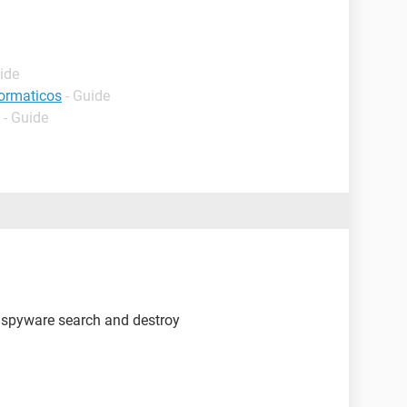
ide
formaticos
- Guide
- Guide
l spyware search and destroy