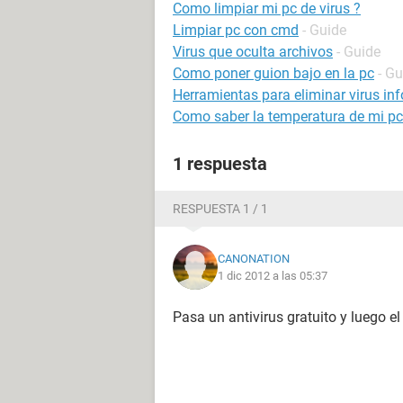
Como limpiar mi pc de virus ?
Limpiar pc con cmd
- Guide
Virus que oculta archivos
- Guide
Como poner guion bajo en la pc
- Gu
Herramientas para eliminar virus in
Como saber la temperatura de mi pc
1 respuesta
RESPUESTA 1 / 1
CANONATION
1 dic 2012 a las 05:37
Pasa un antivirus gratuito y luego e