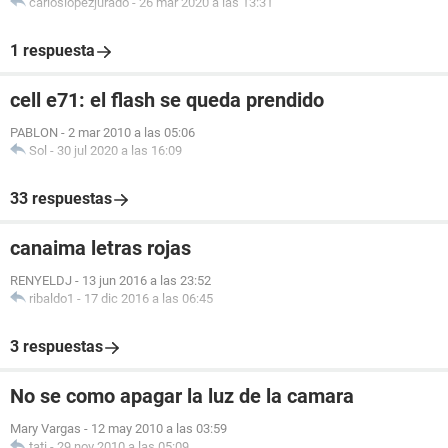
carloslopezjurado
-
26 mar 2020 a las 13:31
1 respuesta
cell e71: el flash se queda prendido
PABLON
-
2 mar 2010 a las 05:06
Sol
-
30 jul 2020 a las 16:09
33 respuestas
canaima letras rojas
RENYELDJ
-
13 jun 2016 a las 23:52
ribaldo1
-
17 dic 2016 a las 06:45
3 respuestas
No se como apagar la luz de la camara
Mary Vargas
-
12 may 2010 a las 03:59
tati
-
29 nov 2010 a las 05:09