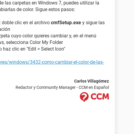
de las carpetas en Windows 7, puedes utilizar la
biarlas de color. Sigue estos pasos:
doble clic en el archivo
cmfSetup.exe
y sigue las
ación
rpeta cuyo color quieres cambiar y, en el menú
s, selecciona Color My Folder
 haz clic en "Edit > Select Icon"
ores/windows/3432-como-cambiar-el-color-de-las-
Carlos Villagómez
Redactor y Community Manager - CCM en Español