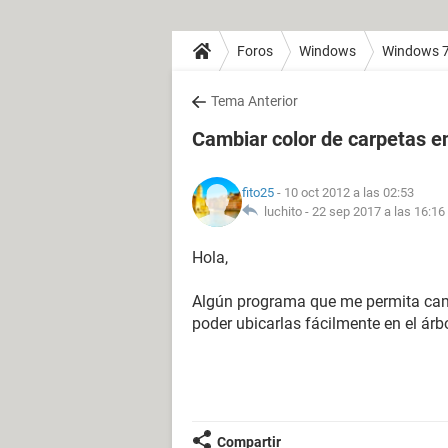
Foros
Windows
Windows 
Tema Anterior
Cambiar color de carpetas 
fito25
- 10 oct 2012 a las 02:53
luchito -
22 sep 2017 a las 16:16
Hola,
Algún programa que me permita cambi
poder ubicarlas fácilmente en el árbo
Compartir