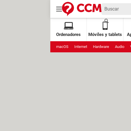
Ordenadores
Móviles y tablets
Ap
macOS
Internet
Hardware
Audio