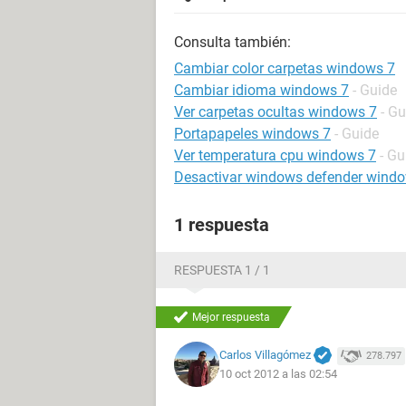
Consulta también:
Cambiar color carpetas windows 7
Cambiar idioma windows 7
- Guide
Ver carpetas ocultas windows 7
- Gu
Portapapeles windows 7
- Guide
Ver temperatura cpu windows 7
- Gu
Desactivar windows defender wind
1 respuesta
RESPUESTA 1 / 1
Mejor respuesta
Carlos Villagómez
278.797
10 oct 2012 a las 02:54