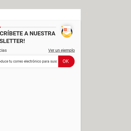
SCRÍBETE A NUESTRA
SLETTER!
cias
Ver un ejemplo