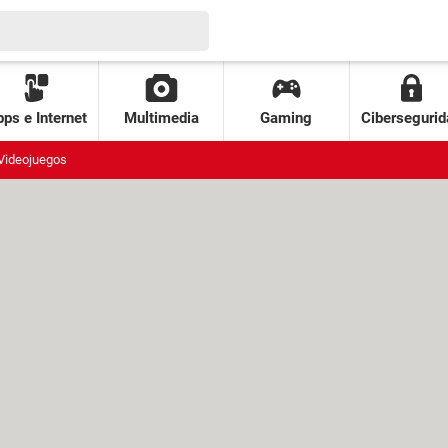
ps e Internet
Multimedia
Gaming
Cibersegurid
Videojuegos