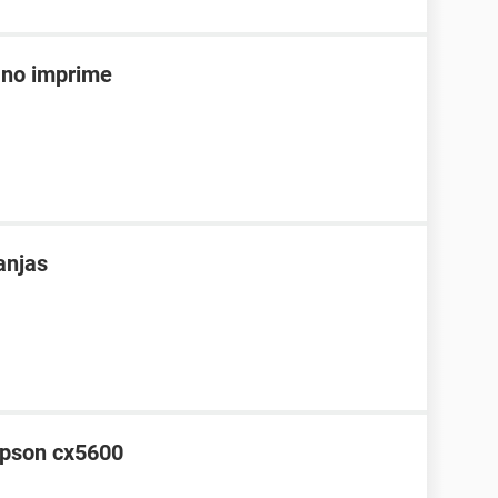
 no imprime
anjas
epson cx5600