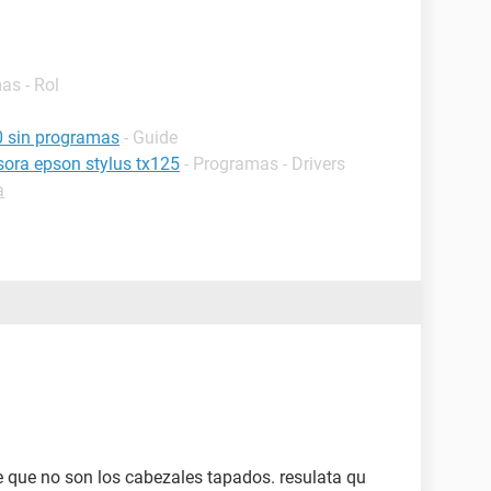
as - Rol
0 sin programas
- Guide
esora epson stylus tx125
- Programas - Drivers
a
 que no son los cabezales tapados. resulata qu