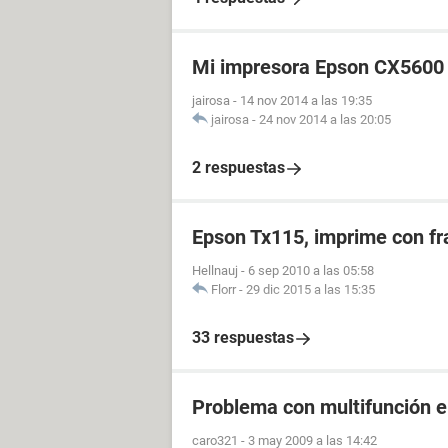
Mi impresora Epson CX5600
jairosa
-
14 nov 2014 a las 19:35
jairosa
-
24 nov 2014 a las 20:05
2 respuestas
Epson Tx115, imprime con fr
Hellnauj
-
6 sep 2010 a las 05:58
Florr
-
29 dic 2015 a las 15:35
33 respuestas
Problema con multifunción 
caro321
-
3 may 2009 a las 14:42