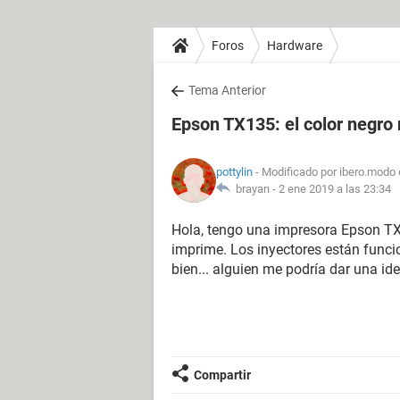
Foros
Hardware
Tema Anterior
Epson TX135: el color negro
pottylin
- Modificado por ibero.modo 
brayan -
2 ene 2019 a las 23:34
Hola, tengo una impresora Epson TX1
imprime. Los inyectores están func
bien... alguien me podría dar una id
Compartir