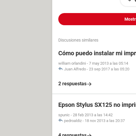
Mostr
Discusiones similares
Cómo puedo instalar mi imp
william orlandini
-
7 may 2013 a las 05:14
Juan Alfredo
-
23 sep 2017 a las 05:20
2 respuestas
Epson Stylus SX125 no impr
spunic
-
28 feb 2013 a las 14:42
pedroaldiz
-
18 nov 2013 a las 20:37
4 respuestas