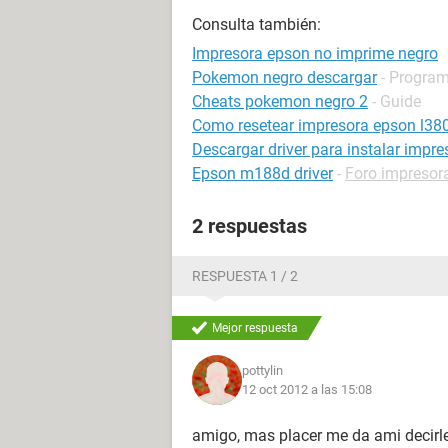
Consulta también:
Impresora epson no imprime negro
Pokemon negro descargar
- Program
Cheats pokemon negro 2
- Guide
Como resetear impresora epson l38
Descargar driver para instalar impr
Epson m188d driver
-
Foro impresor
2 respuestas
RESPUESTA 1 / 2
Mejor respuesta
pottylin
12 oct 2012 a las 15:08
amigo, mas placer me da ami decirle