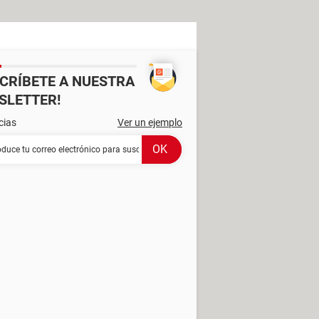
SCRÍBETE A NUESTRA
SLETTER!
cias
Ver un ejemplo