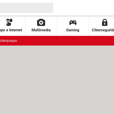
ps e Internet
Multimedia
Gaming
Cibersegurid
Videojuegos