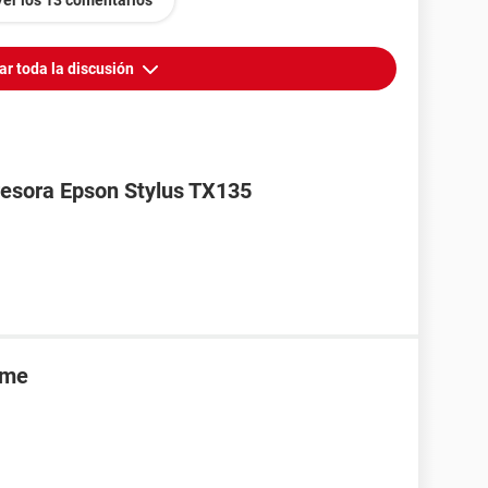
Ver los 13 comentarios
ar toda la discusión
resora Epson Stylus TX135
ime