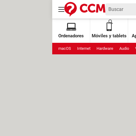
Ordenadores
Móviles y tablets
Ap
macOS
Internet
Hardware
Audio