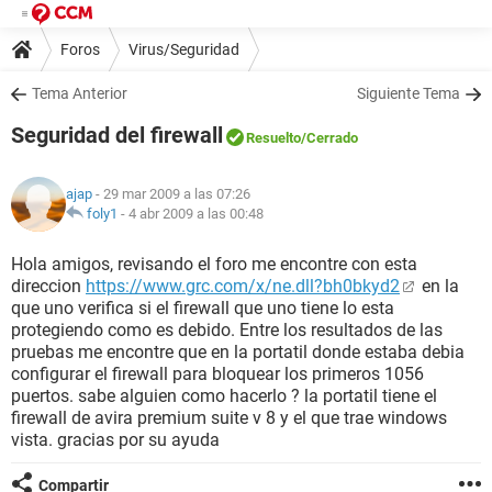
Foros
Virus/Seguridad
Tema Anterior
Siguiente Tema
Seguridad del firewall
Resuelto
/Cerrado
ajap
- 29 mar 2009 a las 07:26
foly1
-
4 abr 2009 a las 00:48
Hola amigos, revisando el foro me encontre con esta
direccion
https://www.grc.com/x/ne.dll?bh0bkyd2
en la
que uno verifica si el firewall que uno tiene lo esta
protegiendo como es debido. Entre los resultados de las
pruebas me encontre que en la portatil donde estaba debia
configurar el firewall para bloquear los primeros 1056
puertos. sabe alguien como hacerlo ? la portatil tiene el
firewall de avira premium suite v 8 y el que trae windows
vista. gracias por su ayuda
Compartir