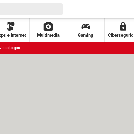
ps e Internet
Multimedia
Gaming
Cibersegurid
Videojuegos