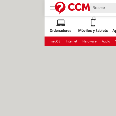
Ordenadores
Móviles y tablets
Ap
macOS
Internet
Hardware
Audio