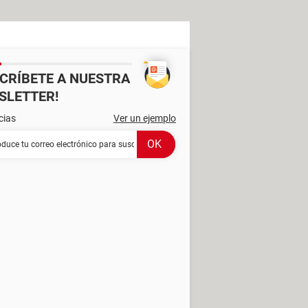
SCRÍBETE A NUESTRA
SLETTER!
cias
Ver un ejemplo