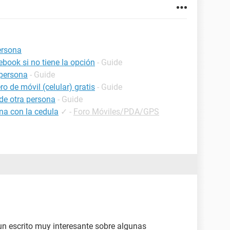
ersona
book si no tiene la opción
- Guide
persona
- Guide
o de móvil (celular) gratis
- Guide
de otra persona
- Guide
na con la cedula
✓
-
Foro Móviles/PDA/GPS
 escrito muy interesante sobre algunas