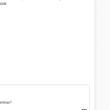
book.
entras?