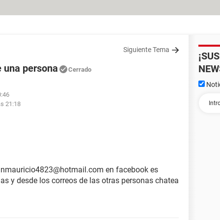
Siguiente Tema
¡SU
e una persona
NEW
Cerrado
Noti
0:46
as 21:18
tianmauricio4823@hotmail.com en facebook es
s y desde los correos de las otras personas chatea