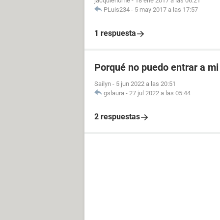
jacquiehome
-
18 ene 2017 a las 06:21
PLuis234
-
5 may 2017 a las 17:57
1 respuesta
Porqué no puedo entrar a mi
Sailyn
-
5 jun 2022 a las 20:51
gslaura
-
27 jul 2022 a las 05:44
2 respuestas