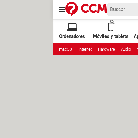
Ordenadores
Móviles y tablets
Ap
macOS
Internet
Hardware
Audio