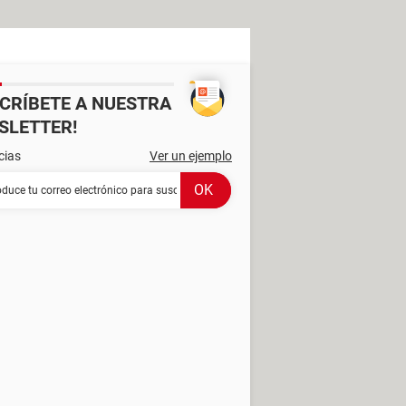
SCRÍBETE A NUESTRA
SLETTER!
cias
Ver un ejemplo