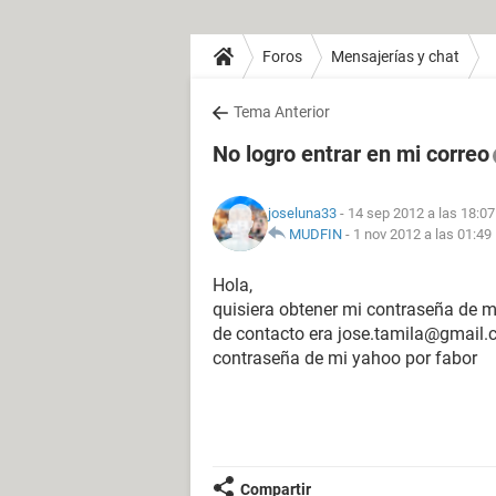
Foros
Mensajerías y chat
Tema Anterior
No logro entrar en mi correo
joseluna33
- 14 sep 2012 a las 18:07
MUDFIN
-
1 nov 2012 a las 01:49
Hola,
quisiera obtener mi contraseña de
de contacto era jose.tamila@gmail.c
contraseña de mi yahoo por fabor
Compartir