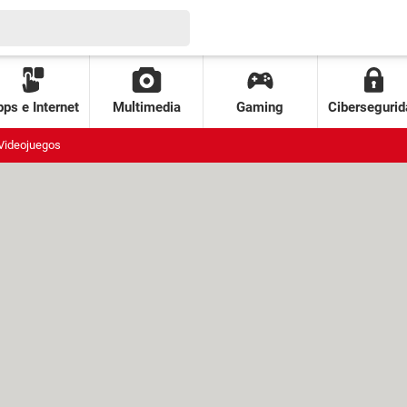
ps e Internet
Multimedia
Gaming
Cibersegurid
Videojuegos