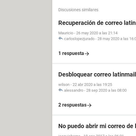
Discusiones similares
Recuperación de correo lati
Mauricio
-
26 may 2020 a las 21:14
carloslopezjurado
-
28 may 2020 a las 16:
1 respuesta
Desbloquear correo latinmail
wilson
-
22 abr 2020 a las 19:25
alessandro
-
28 sep 2020 a las 08:00
2 respuestas
No puedo abrir mi correo de 