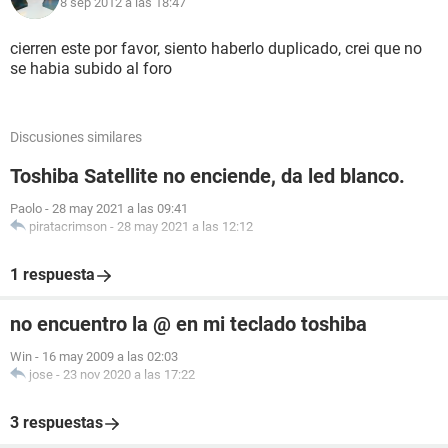
819 eu en el corte ingles, he visto precios mas bajos en otras
8 sep 2012 a las 18:47
webs pero no se indica si lleva turbobost, es posible que en
algunas web no se indique siendo el mismo modelo de pc?
cierren este por favor, siento haberlo duplicado, crei que no
saludos
se habia subido al foro
Discusiones similares
Toshiba Satellite no enciende, da led blanco.
Paolo
-
28 may 2021 a las 09:41
piratacrimson
-
28 may 2021 a las 12:12
1 respuesta
no encuentro la @ en mi teclado toshiba
Win
-
16 may 2009 a las 02:03
jose
-
23 nov 2020 a las 17:22
3 respuestas