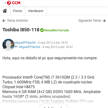
Foros
Hardware
Tema Anterior
Siguiente Tema
Toshiba l850-118
Resuelto
/Cerrado
MiguelPFdez94
- 8 sep 2012 a las 18:41
MiguelPFdez94
-
8 sep 2012 a las 18:47
Hola, aqui os detallo el pc que seguramente me compre:
Procesador Intel® Core(TM) i7 3610QM (2.3 / 3.3 GHz
Turbo, 1.600MHz FSB, 6 MB L2) de cuadruple núcleo
Chipset Intel HM75
Memoria 6 GB RAM (4+2 GB) DDR3 1600 MHz. Ampliable
hasta 16GB* (2 slots, ambos ocupados)
Pantalla panorámica (16:9) Toshiba TruBrite TFT con
tecnología LED de 15,6 " HD (39,6 cm), 1.366 x 768 , 200