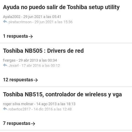
Ayuda no puedo salir de Toshiba setup utility
Ayala2002
-
29 jun 2021 a las 05:41
piratacrimson
-
29 jun 2021 a las 15:36
1 respuesta
Toshiba NB505 : Drivers de red
fvargas
-
29 abr 2013 a las 00:34
Jexarl
-
17 abr 2016 a las 00:12
12 respuestas
Toshiba NB515, controlador de wireless y vga
roger silva molinar
-
14 ago 2013 a las 18:13
robertos2817
-
14 dic 2016 a las 12:48
7 respuestas