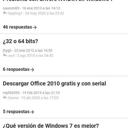
saurom83
-
16 ene 2013 a las 14:13
tapping1
-
24 may 2020 a las 23:42
46 respuestas
¿32 o 64 bits?
jhygh
-
22 ene 2012 a las 16:55
asd
-
2 ago 2015 a las 04:42
6 respuestas
Descargar Office 2010 gratis y con serial
mpf83095
-
19 feb 2015 a las 21:19
lorena
-
15 abr 2020 a las 17:03
5 respuestas
¿Qué versión de Windows 7 es mejor?