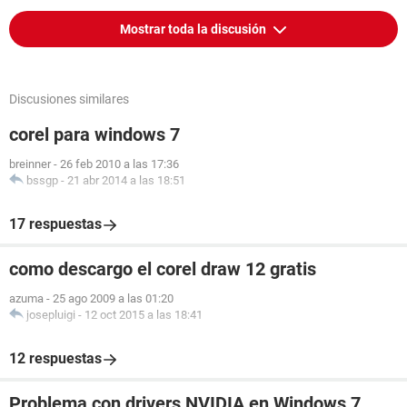
Mostrar toda la discusión
Discusiones similares
corel para windows 7
breinner
-
26 feb 2010 a las 17:36
bssgp
-
21 abr 2014 a las 18:51
17 respuestas
como descargo el corel draw 12 gratis
azuma
-
25 ago 2009 a las 01:20
josepluigi
-
12 oct 2015 a las 18:41
12 respuestas
Problema con drivers NVIDIA en Windows 7