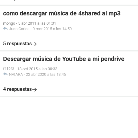
como descargar música de 4shared al mp3
mongo
-
5 abr 2011 a las 01:01
Juan Carlos
-
9 mar 2015 a las 14:59
5 respuestas
Descargar música de YouTube a mi pendrive
f1f2f3
-
13 oct 2015 a las 00:33
NAIARA
-
22 abr 2020 a las 13:45
4 respuestas