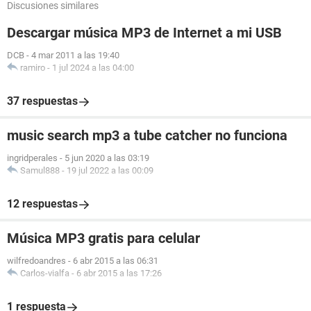
Discusiones similares
Descargar música MP3 de Internet a mi USB
DCB
-
4 mar 2011 a las 19:40
ramiro
-
1 jul 2024 a las 04:00
37 respuestas
music search mp3 a tube catcher no funciona
ingridperales
-
5 jun 2020 a las 03:19
Samul888
-
19 jul 2022 a las 00:09
12 respuestas
Música MP3 gratis para celular
wilfredoandres
-
6 abr 2015 a las 06:31
Carlos-vialfa
-
6 abr 2015 a las 17:26
1 respuesta