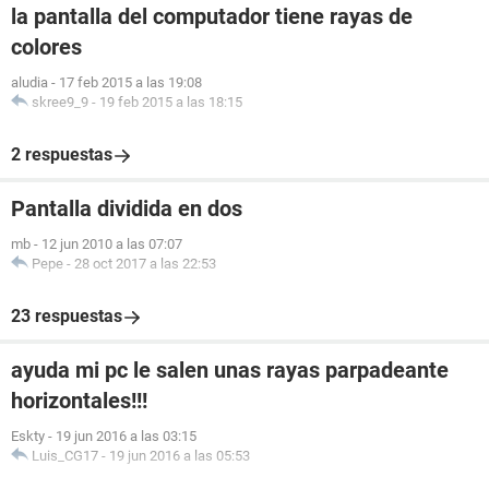
la pantalla del computador tiene rayas de
colores
aludia
-
17 feb 2015 a las 19:08
skree9_9
-
19 feb 2015 a las 18:15
2 respuestas
Pantalla dividida en dos
mb
-
12 jun 2010 a las 07:07
Pepe
-
28 oct 2017 a las 22:53
23 respuestas
ayuda mi pc le salen unas rayas parpadeante
horizontales!!!
Eskty
-
19 jun 2016 a las 03:15
Luis_CG17
-
19 jun 2016 a las 05:53