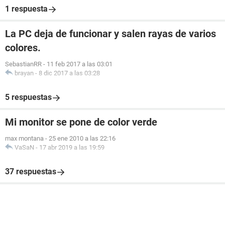
1 respuesta
La PC deja de funcionar y salen rayas de varios
colores.
SebastianRR
-
11 feb 2017 a las 03:01
brayan
-
8 dic 2017 a las 03:28
5 respuestas
Mi monitor se pone de color verde
max montana
-
25 ene 2010 a las 22:16
VaSaN
-
17 abr 2019 a las 19:59
37 respuestas