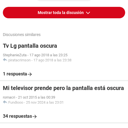
Mostrar toda la discusión
Discusiones similares
Tv Lg pantalla oscura
StephanieZuta
-
17 ago 2018 a las 23:25
piratacrimson
-
17 ago 2018 a las 23:38
1 respuesta
Mi televisor prende pero la pantalla está oscura
romacri
-
21 oct 2015 a las 00:39
Fundiooo
-
25 nov 2024 a las 23:01
34 respuestas