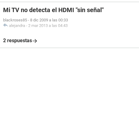
Mi TV no detecta el HDMI "sin señal"
blackroses85
-
8 dic 2009 a las 00:33
alejandra
-
2 mar 2013 a las 04:43
2 respuestas