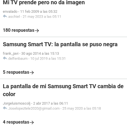
Mi TV prende pero no da imagen
envalado
-
11 feb 2009 a las 05:32
aschiel
-
21 may 2023 a las 05:11
180 respuestas
Samsung Smart TV: la pantalla se puso negra
frank_javi
-
30 ago 2014 a las 15:13
delfenbaum
-
10 jul 2019 a las 15:31
5 respuestas
La pantalla de mi Samsung Smart TV cambia de
color
Jorgeluismoscolj
-
2 abr 2017 a las 06:11
Joselopeztele2020@gimail.com
-
25 may 2020 a las 05:18
4 respuestas