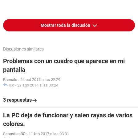
Mostrar toda la discusión
Discusiones similares
Problemas con un cuadro que aparece en mi
pantalla
Rhenals
-
24 oct 2013 a las 22:29
o.o
-
29 ago 2014 a las 00:24
3 respuestas
La PC deja de funcionar y salen rayas de varios
colores.
SebastianRR
-
11 feb 2017 a las 03:01