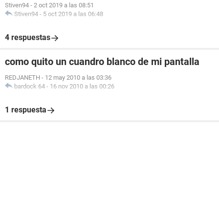
Stiven94
-
2 oct 2019 a las 08:51
Stiven94
-
5 oct 2019 a las 06:48
4 respuestas
como quito un cuandro blanco de mi pantalla
REDJANETH
-
12 may 2010 a las 03:36
bardock 64
-
16 nov 2010 a las 00:26
1 respuesta