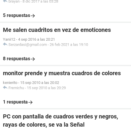
brayan
-
8 dic 2017 a las 03:28
5 respuestas
Me salen cuadritos en vez de emoticones
Yanii12
-
4 sep 2016 a las 20:21
Serzardasi@gmail.com
-
26 feb 2021 a las 19:10
8 respuestas
monitor prende y muestra cuadros de colores
kenierito
-
15 sep 2010 a las 20:02
Fremichu
-
15 sep 2010 a las 20:29
1 respuesta
PC con pantalla de cuadros verdes y negros,
rayas de colores, se va la Señal