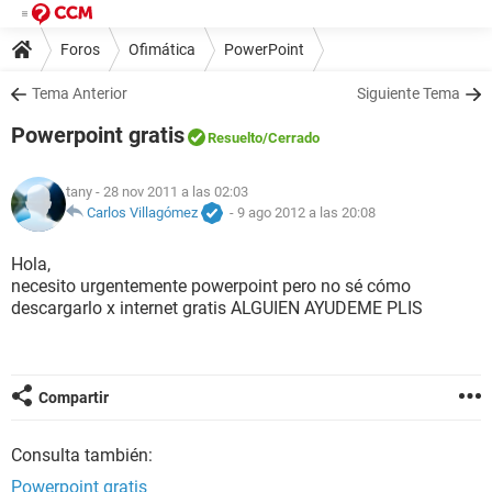
Foros
Ofimática
PowerPoint
Tema Anterior
Siguiente Tema
Powerpoint gratis
Resuelto
/Cerrado
tany
- 28 nov 2011 a las 02:03
Carlos Villagómez
-
9 ago 2012 a las 20:08
Hola,
necesito urgentemente powerpoint pero no sé cómo
descargarlo x internet gratis ALGUIEN AYUDEME PLIS
Compartir
Consulta también:
Powerpoint gratis