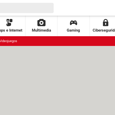
ps e Internet
Multimedia
Gaming
Cibersegurid
Videojuegos