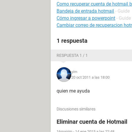
Como recuperar cuenta de hotmail 
Bandeja de entrada hotmail
- Guide
Cómo ingresar a powerpoint
- Guide
Cambiar correo de recuperacion hot
1 respuesta
RESPUESTA 1 / 1
yim
20 oct 2011 a las 18:00
quien me ayuda
Discusiones similares
Eliminar cuenta de Hotmail
16mairim
-
14 ene 2015 a las 22:48