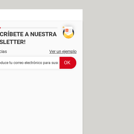
SCRÍBETE A NUESTRA
SLETTER!
cias
Ver un ejemplo