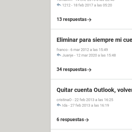
1212
-
18 feb 2017 a las 05:20
13 respuestas
Eliminar para siempre mi cu
franco
-
6 mar 2012 a las 15:49
Juanje
-
12 mar 2020 a las 15:48
34 respuestas
Quitar cuenta Outlook, volve
cristinaO
-
22 feb 2013 a las 16:25
Ida
-
27 feb 2013 a las 16:19
6 respuestas