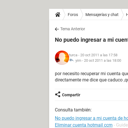
Foros
Mensajerías y chat
H
Tema Anterior
No puedo ingresar a mi cuen
turca
- 20 oct 2011 a las 17:58
yim -
20 oct 2011 a las 18:00
por necesito recuperar mi cuenta q
directamente me dice que caduco ,qu
Compartir
Consulta también:
No puedo ingresar a mi cuenta de h
Eliminar cuenta hotmail ccm
- Guide