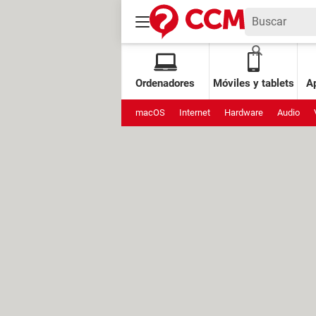
Ordenadores
Móviles y tablets
Ap
macOS
Internet
Hardware
Audio