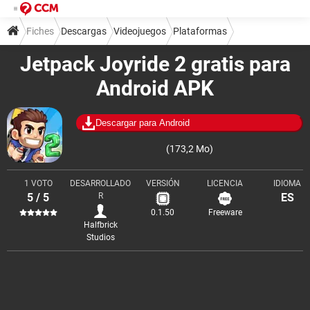
Fiches
Descargas
Videojuegos
Plataformas
Jetpack Joyride 2 gratis para
Android APK
Descargar para Android
(173,2 Mo)
1 VOTO
DESARROLLADO
VERSIÓN
LICENCIA
IDIOMA
5 / 5
R
ES
0.1.50
Freeware
Halfbrick
Studios