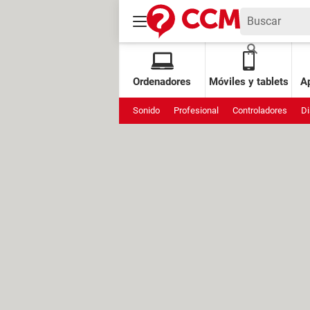
Ordenadores
Móviles y tablets
Ap
Sonido
Profesional
Controladores
Di