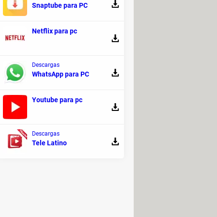
ara empezar a jugar a Super Mario
Snaptube para PC
 Para más información, puedes
rio World podrá ejecutarse en
Netflix para pc
te con un emulador compatible.
Descargas
WhatsApp para PC
tar. Este fenómeno puede derrotar a
Youtube para pc
Descargas
Tele Latino
 rápido. Además, si Mario está
ar independientemente del color de