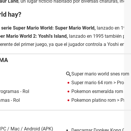
aur Land
, un lugar ficticio habitado por diversas criaturas, incl
ld hay?
a serie Super Mario World:
Super Mario World,
lanzado en 1990
er Mario World 2: Yoshi's Island,
lanzado en 1995 también par
erente del primer juego, ya que el jugador controla a Yoshi en lu
EMA
Super mario world snes rom
Super mario 64 rom
> Progra
rogramas - Rol
Pokemon esmeralda rom
> P
mas - Rol
Pokemon platino rom
> Prog
 PC / Mac / Android (APK)
Descargar Donkey Kong Cou