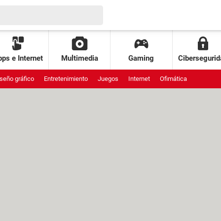
ps e Internet
Multimedia
Gaming
Cibersegurid
seño gráfico
Entretenimiento
Juegos
Internet
Ofimática