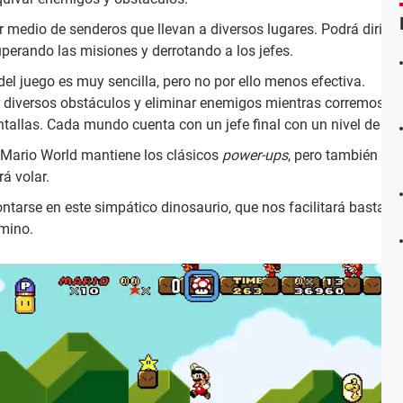
or medio de senderos que llevan a diversos lugares. Podrá dirigir
uperando las misiones y derrotando a los jefes.
el juego es muy sencilla, pero no por ello menos efectiva.
diversos obstáculos y eliminar enemigos mientras corremos,
allas. Cada mundo cuenta con un jefe final con un nivel de dif
Mario World mantiene los clásicos
power-ups
, pero también tr
rá volar.
tarse en este simpático dinosaurio, que nos facilitará bastant
mino.