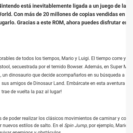
Nintendo está inevitablemente ligada a un juego de la s
orld. Con más de 20 millones de copias vendidas en su d
ugarlo. Gracias a este ROM, ahora puedes disfrutar en 
bles de todos los tiempos, Mario y Luigi. El tiempo corre y su
dstool, secuestrada por el temido Bowser. Además, en Super Mar
i, un dinosaurio que decide acompañarlos en su búsqueda a ca
 a sus amigos de Dinosaur Land. Embárcate en esta aventura de
trae de vuelta la paz al lugar!
de poder realizar los clásicos movimientos de caminar y correr,
r nuevos estilos de salto. En el
Spin Jump
, por ejemplo, Mario s
quivar enemigos y obstáculos.