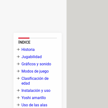
aga Super Mario, y para la SNES
ía, no es de extrañar que a
tu PC de sus 9 mundos y
ÍNDICE
Historia
io
Jugabilidad
mbio
Gráficos y sonido
Modos de juego
Clasificación de
edad
Instalación y uso
 el
Yoshi amarillo
e
Uso de las alas