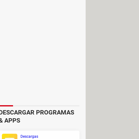
l segundo jugador controlará a
de SNES escogido.
DESCARGAR PROGRAMAS
dos los públicos.
& APPS
Descargas