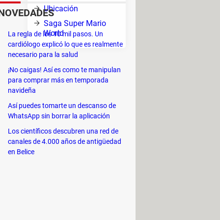
Ubicación
NOVEDADES
se a
Saga Super Mario
World
La regla de los 10 mil pasos. Un
cardiólogo explicó lo que es realmente
necesario para la salud
icultad determinado.
¡No caigas! Así es como te manipulan
para comprar más en temporada
ae consigo diversas novedades. Por
navideña
Así puedes tomarte un descanso de
e la vida comiéndose a todos los
WhatsApp sin borrar la aplicación
Los científicos descubren una red de
canales de 4.000 años de antigüedad
en Belice