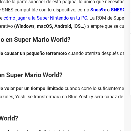
de la parte superior de esta página, lo único que necesitas p
e SNES compatible con tu dispositivo, como
Snes9x
o
SNESGT
.
re
cómo jugar a la Super Nintendo en tu PC
. La ROM de Super Ma
rativo (
Windows, macOS, Android, iOS…
) siempre que se cuen
lo en Super Mario World?
 de causar un pequeño terremoto
cuando aterriza después de sal
 en Super Mario World?
e volar por un tiempo limitado
cuando corre lo suficientemente
azules, Yoshi se transformará en Blue Yoshi y será capaz de vol
World?