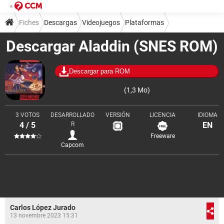
Fiches
Descargas
Videojuegos
Plataformas
Descargar Aladdin (SNES ROM)
Descargar para ROM
(1,3 Mo)
3 VOTOS
DESARROLLADO
VERSIÓN
LICENCIA
IDIOMA
4 / 5
R
EN
Freeware
Capcom
Carlos López Jurado
13 novembre 2023 15:31