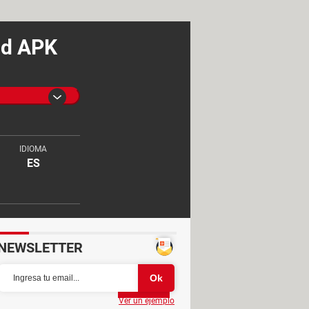
id APK
IDIOMA
ES
NEWSLETTER
Partager
Ver un ejemplo