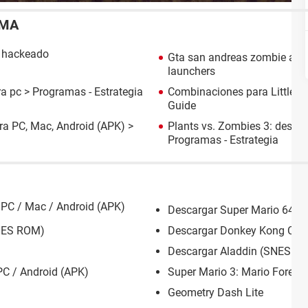
EMA
 hackeado
Gta san andreas zombie al
launchers
ra pc
> Programas - Estrategia
Combinaciones para Little Al
Guide
ra PC, Mac, Android (APK)
>
Plants vs. Zombies 3: descar
Programas - Estrategia
 PC / Mac / Android (APK)
Descargar Super Mario 64 
SNES ROM)
Descargar Donkey Kong Cou
Descargar Aladdin (SNES R
PC / Android (APK)
Super Mario 3: Mario Forever
Geometry Dash Lite