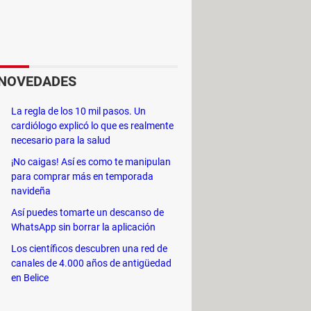
mbies en su intento por invadir
NOVEDADES
edas y bonos
que te dan habilidades
La regla de los 10 mil pasos. Un
cardiólogo explicó lo que es realmente
necesario para la salud
¡No caigas! Así es como te manipulan
para comprar más en temporada
navideña
Así puedes tomarte un descanso de
WhatsApp sin borrar la aplicación
Los científicos descubren una red de
el interior de coches, autobuses,
canales de 4.000 años de antigüedad
en Belice
eben cumplir los
desafíos