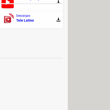
Descargas
arm mod
> Programas - Mods y
Tele Latino
chemy: paso a paso (vida, metal)
>
gar para PC, Android (APK)
>
(N64 ROM)
ntry (SNES ROM)
OM)