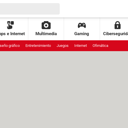
ps e Internet
Multimedia
Gaming
Cibersegurid
seño gráfico
Entretenimiento
Juegos
Internet
Ofimática