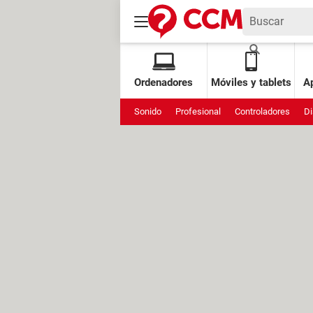
Ordenadores
Móviles y tablets
Ap
Sonido
Profesional
Controladores
Di