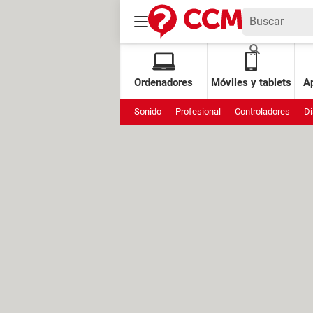
Ordenadores
Móviles y tablets
Ap
Sonido
Profesional
Controladores
Di