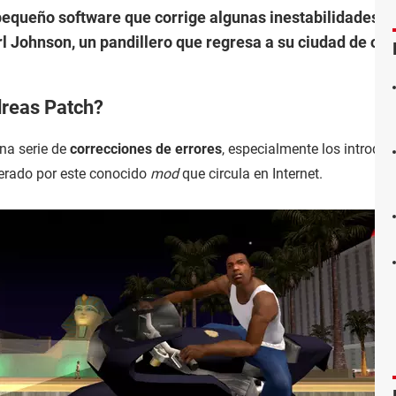
equeño software que corrige algunas inestabilidades d
l Johnson, un pandillero que regresa a su ciudad de ori
reas Patch?
na serie de
correcciones de errores
, especialmente los introduc
terado por este conocido
mod
que circula en Internet.