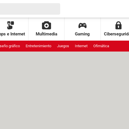
ps e Internet
Multimedia
Gaming
Cibersegurid
seño gráfico
Entretenimiento
Juegos
Internet
Ofimática