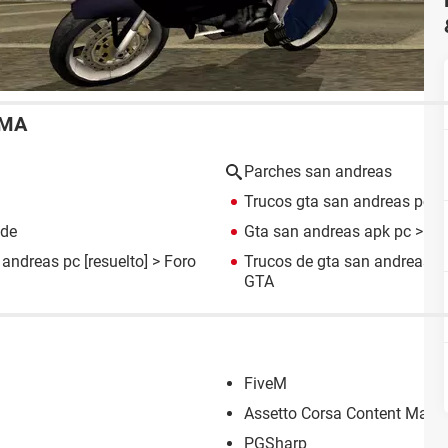
EMA
Parches san andreas
Trucos gta san andreas pc
> 
ide
Gta san andreas apk pc
> Pr
 andreas pc
[resuelto] >
Foro
Trucos de gta san andreas p
GTA
FiveM
Assetto Corsa Content Mana
PGSharp