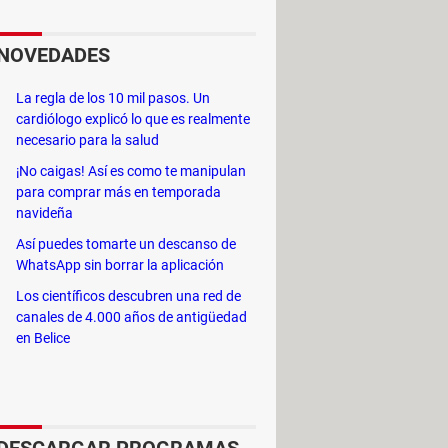
e este famoso juego de acción
gen para descubrir al asesino de
NOVEDADES
La regla de los 10 mil pasos. Un
cardiólogo explicó lo que es realmente
necesario para la salud
idos por el
mod
Hot Coffee
.
¡No caigas! Así es como te manipulan
para comprar más en temporada
navideña
Así puedes tomarte un descanso de
WhatsApp sin borrar la aplicación
Los científicos descubren una red de
canales de 4.000 años de antigüedad
en Belice