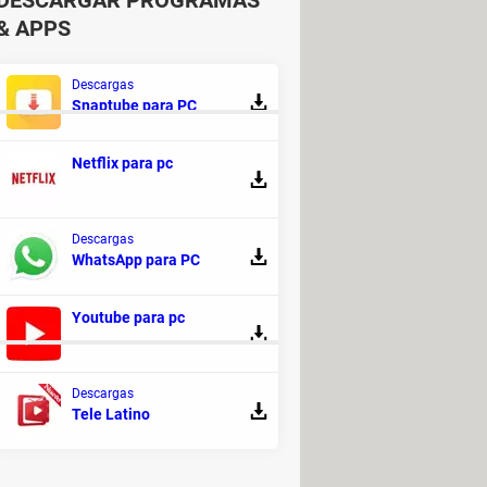
DESCARGAR PROGRAMAS
& APPS
Descargas
Snaptube para PC
Netflix para pc
Guide
Descargas
ogramas - Acción y aventuras
WhatsApp para PC
c motos deportivas
[resuelto] >
Foro
Youtube para pc
Descargas
Tele Latino
ger