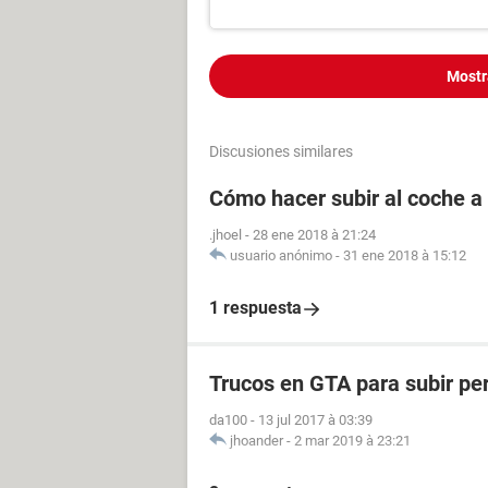
Mostr
Discusiones similares
Cómo hacer subir al coche 
.jhoel
-
28 ene 2018 à 21:24
usuario anónimo
-
31 ene 2018 à 15:12
1 respuesta
Trucos en GTA para subir per
da100
-
13 jul 2017 à 03:39
jhoander
-
2 mar 2019 à 23:21