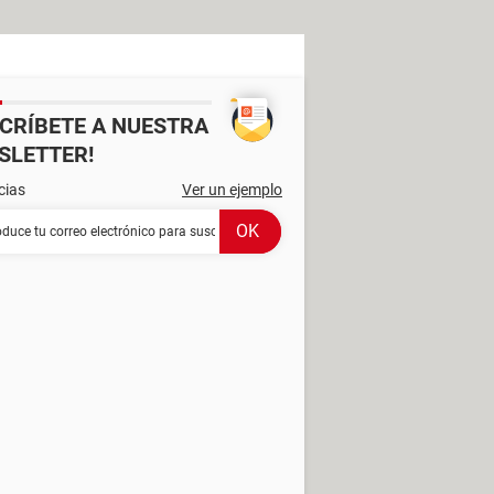
SCRÍBETE A NUESTRA
SLETTER!
cias
Ver un ejemplo