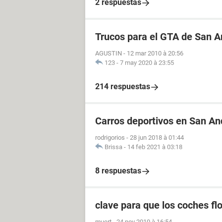
2 respuestas
Trucos para el GTA de San 
AGUSTIN
-
12 mar 2010 à 20:56
123
-
7 may 2020 à 23:55
214 respuestas
Carros deportivos en San An
rodrigorios
-
28 jun 2018 à 01:44
Brissa
-
14 feb 2021 à 03:18
8 respuestas
clave para que los coches fl
muert
-
24 nov 2010 à 16:54