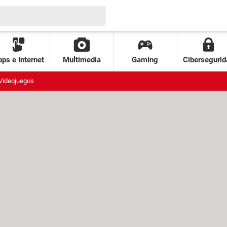
ps e Internet
Multimedia
Gaming
Cibersegurid
Videojuegos