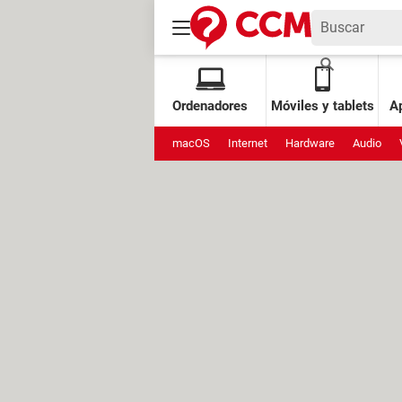
Ordenadores
Móviles y tablets
Ap
macOS
Internet
Hardware
Audio