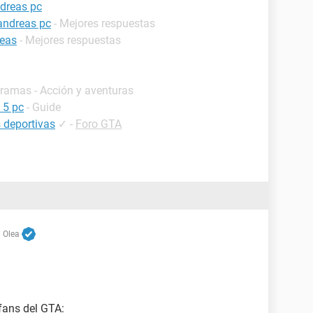
ndreas pc
andreas pc
- Mejores respuestas
reas
- Mejores respuestas
gramas - Acción y aventuras
 5 pc
- Guide
 deportivas
✓
-
Foro GTA
 Olea
fans del GTA: