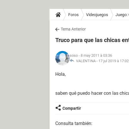
Foros
Videojuegos
Juego:
Tema Anterior
Truco para que las chicas e
soso
- 8 may 2011 à 03:36
VALENTINA -
17 jul 2019 à 17:02
Hola,
saben qué puedo hacer con las chic
Compartir
Consulta también: