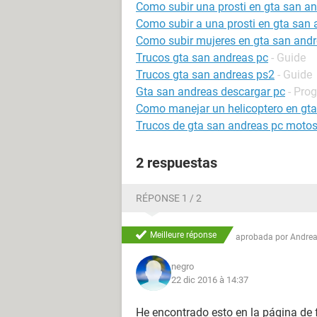
Como subir una prosti en gta san a
Como subir a una prosti en gta san 
Como subir mujeres en gta san and
Trucos gta san andreas pc
- Guide
Trucos gta san andreas ps2
- Guide
Gta san andreas descargar pc
- Pro
Como manejar un helicoptero en gta
Trucos de gta san andreas pc motos
2 respuestas
RÉPONSE 1 / 2
Meilleure réponse
aprobada por
Andrea
negro
22 dic 2016 à 14:37
He encontrado esto en la página de 