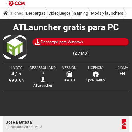
Fiches
Descargas
Videojuegos
Gaming
Mods y launchers
ATLauncher gratis para PC
Descargar para Windows
(2,7 Mo)
1 VOTO
DESARROLLADO
VERSIÓN
LICENCIA
IDIOMA
4 / 5
R
EN
3.4.3.3
Open Source
ATLauncher
José Bautista
17 octobre 2022 15:13