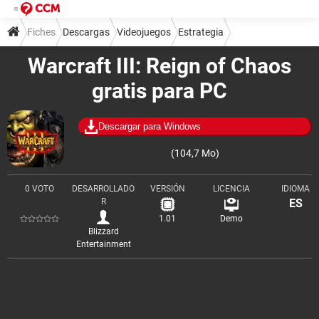
Fiches
Descargas
Videojuegos
Estrategia
Warcraft III: Reign of Chaos
gratis para PC
Descargar para Windows
(104,7 Mo)
0 VOTO
DESARROLLADO
VERSIÓN
LICENCIA
IDIOMA
R
ES
1.01
Demo
Blizzard
Entertainment