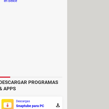
en Belice
enecientes al Trono del Dominio, al
onsigas, tendrás el poder en tus
DESCARGAR PROGRAMAS
& APPS
Descargas
Snaptube para PC