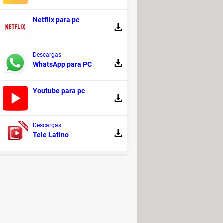
ados hasta el más mínimo detalle y
Netflix para pc
Descargas
WhatsApp para PC
lo que sus mecánicas y modos giran
Youtube para pc
Descargas
Tele Latino
ide
 Programas - Estrategia