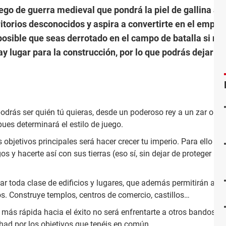
go de guerra medieval que pondrá la piel de gallina a 
ritorios desconocidos y aspira a convertirte en el emper
osible que seas derrotado en el campo de batalla si no
 lugar para la construcción, por lo que podrás dejar vol
drás ser quién tú quieras, desde un poderoso rey a un zar o un
 pues determinará el estilo de juego.
 objetivos principales será hacer crecer tu imperio. Para ello te
s y hacerte así con sus tierras (eso sí, sin dejar de proteger las
r toda clase de edificios y lugares, que además permitirán a tu
ios. Construye templos, centros de comercio, castillos…
más rápida hacia el éxito no será enfrentarte a otros bandos, sin
had por los objetivos que tenéis en común.