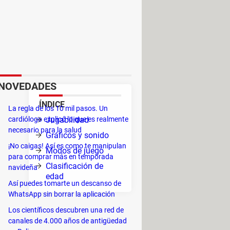
los fans de los MMO. Lucha por
ador definitivo. Elabora una
 piensas bien tus movimientos.
ar tu imaginación a la hora de
NOVEDADES
ÍNDICE
La regla de los 10 mil pasos. Un
cardiólogo explicó lo que es realmente
Jugabilidad
necesario para la salud
Gráficos y sonido
ndrás
¡No caigas! Así es como te manipulan
Modos de juego
para comprar más en temporada
Clasificación de
navideña
edad
Así puedes tomarte un descanso de
WhatsApp sin borrar la aplicación
Los científicos descubren una red de
o unirte a ellos. Crea fuertes
canales de 4.000 años de antigüedad