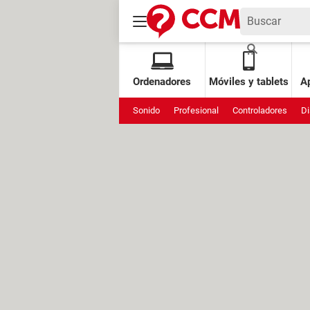
Ordenadores
Móviles y tablets
Ap
Sonido
Profesional
Controladores
Di