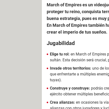
March of Empires es un videojue
proteger tu reino, conquista ter
buena estrategia, pues es muy p
En March of Empires también hay
crear el imperio de tus sueños.
Jugabilidad
Elige tu rol:
en March of Empires po
sultán. Esta decisión será crucial,
Invade otros territorios:
uno de los
que enfrentarte a múltiples enemigo
tuyas).
Construye y construye:
podrás crea
ejército obtener múltiples benefic
Crea alianzas:
en ocasiones la vía 
alianzas con otros jugadores y luc