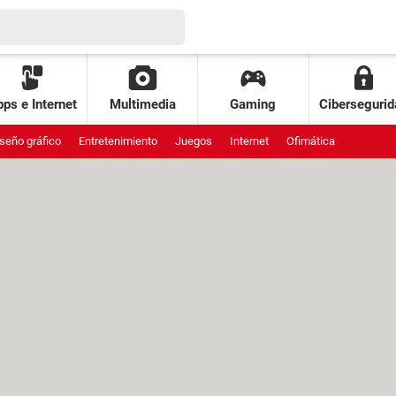
ps e Internet
Multimedia
Gaming
Cibersegurid
seño gráfico
Entretenimiento
Juegos
Internet
Ofimática