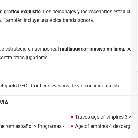
o gráfico exquisito
. Los personajes y los escenarios están cuid
a. También incluye una épica banda sonora.
e estrategia en tiempo real
multijugador masivo en línea
, por 
contra otros jugadores.
tiqueta PEGI. Contiene escenas de violencia no realista.
EMA
Trucos age of empires 3
> Gu
ime rom español
> Programas -
Age of empires 4 descargar
>