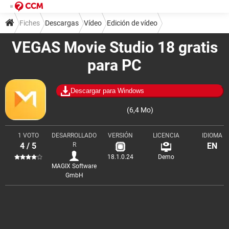
Fiches
Descargas
Vídeo
Edición de vídeo
VEGAS Movie Studio 18 gratis
para PC
Descargar para Windows
(6,4 Mo)
1 VOTO
DESARROLLADO
VERSIÓN
LICENCIA
IDIOMA
4 / 5
R
EN
18.1.0.24
Demo
MAGIX Software
GmbH