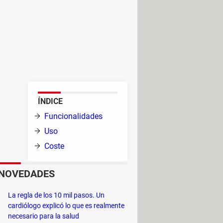
o abierto que te permite grabar
 ya sean partidas de
web. Su compatibilidad con
ulares entre los streamers de
ÍNDICE
nas y
Funcionalidades
alizar
Uso
Coste
 que
NOVEDADES
ciones o transiciones entre ellas.
La regla de los 10 mil pasos. Un
cardiólogo explicó lo que es realmente
 ruido, limitador…). Puedes, además,
necesario para la salud