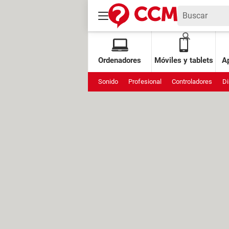
Ordenadores
Móviles y tablets
Ap
Sonido
Profesional
Controladores
Di