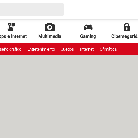
ps e Internet
Multimedia
Gaming
Cibersegurid
seño gráfico
Entretenimiento
Juegos
Internet
Ofimática