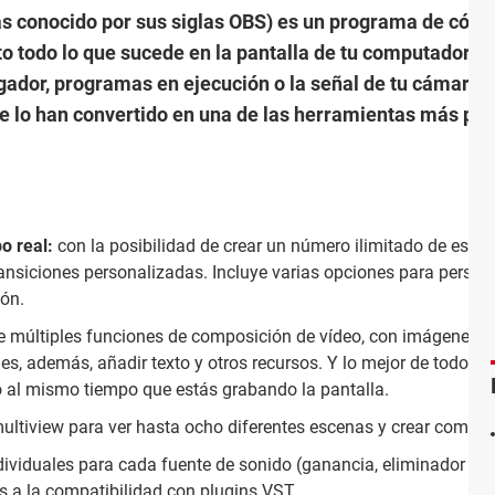
 conocido por sus siglas OBS) es un programa de códig
cto todo lo que sucede en la pantalla de tu computadora,
gador, programas en ejecución o la señal de tu cámara 
e lo han convertido en una de las herramientas más pop
o real:
con la posibilidad de crear un número ilimitado de esce
ansiciones personalizadas. Incluye varias opciones para person
ión.
e múltiples funciones de composición de vídeo, con imágenes y
es, además, añadir texto y otros recursos. Y lo mejor de todo es
do al mismo tiempo que estás grabando la pantalla.
multiview para ver hasta ocho diferentes escenas y crear composi
ndividuales para cada fuente de sonido (ganancia, eliminador de
s a la compatibilidad con plugins VST.