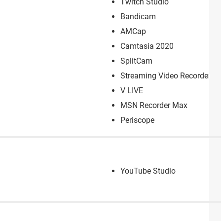
Twitch Studio
Bandicam
AMCap
Camtasia 2020
SplitCam
Streaming Video Recorder
V LIVE
MSN Recorder Max
Periscope
YouTube Studio