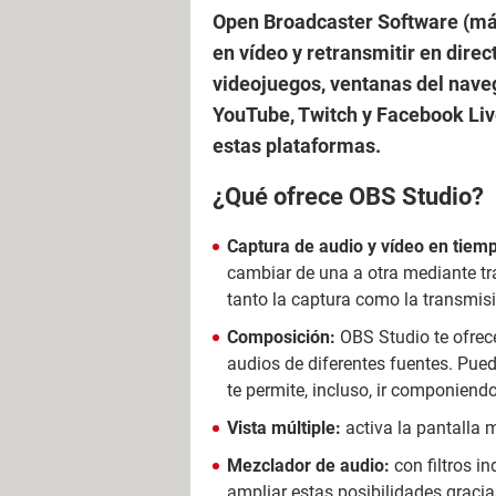
Open Broadcaster Software (más
en vídeo y retransmitir en dire
videojuegos, ventanas del nave
YouTube, Twitch y Facebook Liv
estas plataformas.
¿Qué ofrece OBS Studio?
Captura de audio y vídeo en tiemp
cambiar de una a otra mediante tr
tanto la captura como la transmis
Composición:
OBS Studio te ofrec
audios de diferentes fuentes. Pued
te permite, incluso, ir componien
Vista múltiple:
activa la pantalla 
Mezclador de audio:
con filtros i
ampliar estas posibilidades gracia