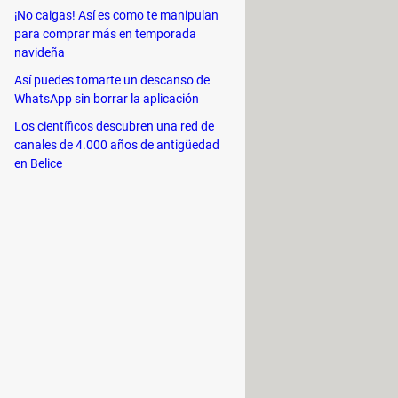
¡No caigas! Así es como te manipulan
o para facilitar la tarea a los
para comprar más en temporada
navideña
 detener la transmisión, silenciar el
Así puedes tomarte un descanso de
WhatsApp sin borrar la aplicación
Los científicos descubren una red de
ar tus escenas y ajustarlas antes de
canales de 4.000 años de antigüedad
en Belice
 tus redes sociales, incluso en
ive.