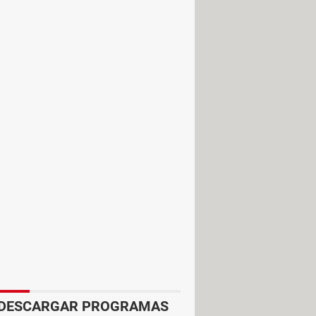
na ventana negra, que es la
o si se trata de una captura de
es de configuración, puedes
DESCARGAR PROGRAMAS