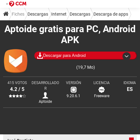
Fiches
Descargas
Internet
Descargas
Descarga de apps
Aptoide gratis para PC, Android
APK
Descargar para Android
(19,7 Mo)
415 VOTOS
DESARROLLADO
VERSIÓN
LICENCIA
IDIOMA
4.2 / 5
R
ES
9.20.6.1
Freeware
Aptoide