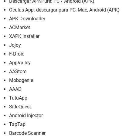
Descargar APKPure: PC / Android (APK)
Oculus App: descargar para PC, Mac, Android (APK)
APK Downloader
ACMarket
XAPK Installer
Jojoy
F-Droid
AppValley
AAStore
Mobogenie
AAAD
TutuApp
SideQuest
Android Injector
TapTap
Barcode Scanner