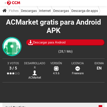
Fiches
Descargas
Internet
Descargas
Descarga de apps
ACMarket gratis para Android
APK
Descargar para Android
(28,1 Mo)
3 VOTOS
DESARROLLADO
VERSIÓN
LICENCIA
IDIOMA
3 / 5
R
EN
4.9.6
Freeware
ACMarket