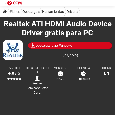
Fiches
Descargas
Herramientas
Drivers
Realtek ATI HDMI Audio Device
Driver gratis para PC
Descargar para Windows
(23,2 Mo)
16 VOTOS
DESARROLLADO
VERSIÓN
LICENCIA
IDIOMA
4.8 / 5
R
EN
R2.70
Freeware
Realtek
Semiconductor
Corp.